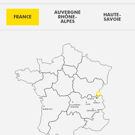
AUVERGNE
HAUTE-
FRANCE
RHÔNE-
SAVOIE
ALPES
GENÈVE
ANNECY
LYON
CLERMONT-
FERRAND
BORDEAUX
GRENOBLE