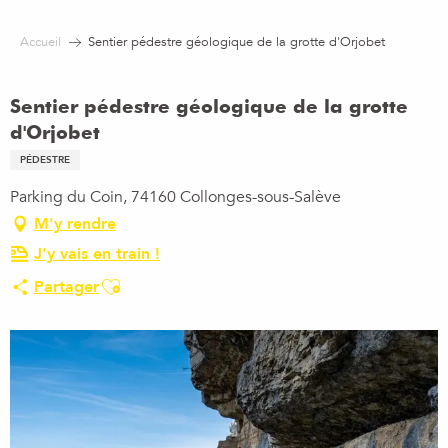
Aller
au
Accueil
Sentier pédestre géologique de la grotte d'Orjobet
contenu
principal
Sentier pédestre géologique de la grotte
d'Orjobet
PÉDESTRE
Parking du Coin, 74160 Collonges-sous-Salève
M'y rendre
J'y vais en train !
Ajouter aux favoris
Partager