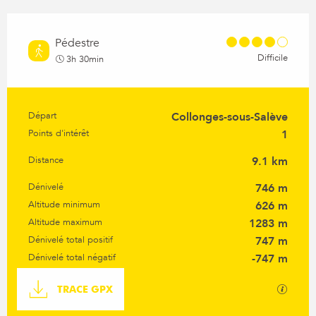
Pédestre
Difficile
3h 30min
Départ
Collonges-sous-Salève
Informations pratiques
Points d'intérêt
1
Distance
9.1 km
Dénivelé
746 m
Altitude minimum
626 m
Altitude maximum
1283 m
Dénivelé total positif
747 m
Dénivelé total négatif
-747 m
Documentation
SECTI
TRACE GPX