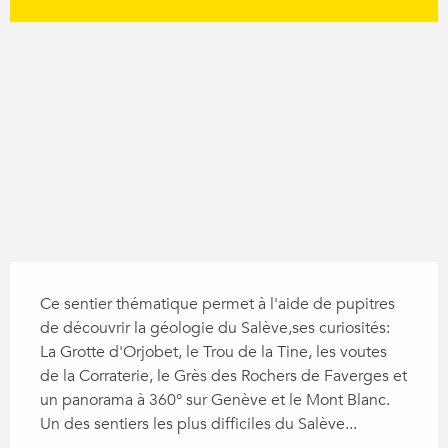
Dénivelé
746 m de Dénivelé
Description
Ce sentier thématique permet à l'aide de pupitres 
de découvrir la géologie du Salève,ses curiosités: 
La Grotte d'Orjobet, le Trou de la Tine, les voutes 
de la Corraterie, le Grès des Rochers de Faverges et 
un panorama à 360° sur Genève et le Mont Blanc. 
Un des sentiers les plus difficiles du Salève...