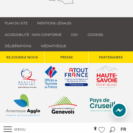
PLAN DU SITE
MENTIONS LÉGALES
ACCESSIBILITÉ : NON CONFORME
CGV
COOKIES
DÉLIBÉRATIONS
MÉDIATHÈQUE
REJOIGNEZ-NOUS
PRESSE
PARTENAIRES
Qualité tourisme (s'ouvre dans une nouvelle fenêtre)
Office de tourisme de France (s'ouvre d
Atout France (s'ouvre dans une
Annemasse Agglo (s'ouvre dans une nouvelle fenêtre)
Communauté de communes du Genévois 
Communauté de commu
FR
MENU