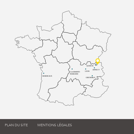
GENÈVE
ANNECY
LYON
CLERMONT-
FERRAND
BORDEAUX
GRENOBLE
PLAN DU SITE
MENTIONS LÉGALES