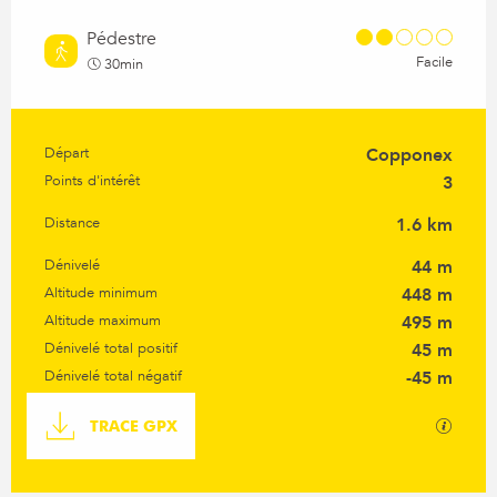
Pédestre
Facile
30min
Départ
Copponex
Informations pratiques
Points d'intérêt
3
Distance
1.6 km
Dénivelé
44 m
Altitude minimum
448 m
Altitude maximum
495 m
Dénivelé total positif
45 m
Dénivelé total négatif
-45 m
Documentation
SECTI
TRACE GPX