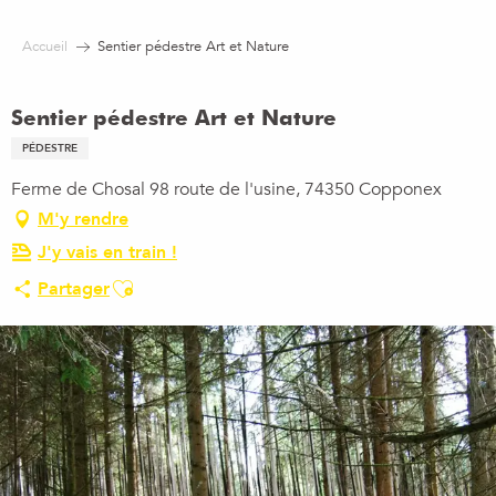
Aller
au
Accueil
Sentier pédestre Art et Nature
contenu
principal
Sentier pédestre Art et Nature
PÉDESTRE
Ferme de Chosal 98 route de l'usine, 74350 Copponex
M'y rendre
J'y vais en train !
Ajouter aux favoris
Partager