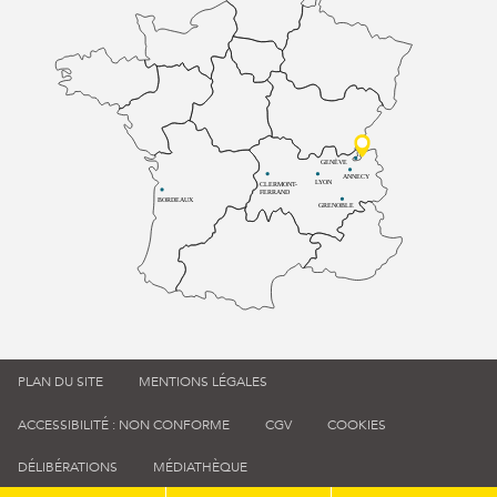
GENÈVE
ANNECY
LYON
CLERMONT-
FERRAND
BORDEAUX
GRENOBLE
PLAN DU SITE
MENTIONS LÉGALES
ACCESSIBILITÉ : NON CONFORME
CGV
COOKIES
DÉLIBÉRATIONS
MÉDIATHÈQUE