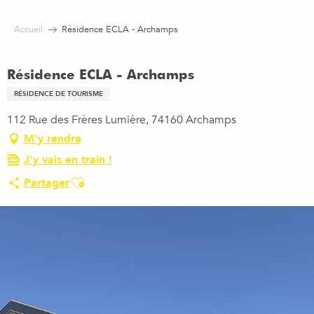
Aller
au
Accueil
Résidence ECLA - Archamps
contenu
principal
Résidence ECLA - Archamps
RÉSIDENCE DE TOURISME
112 Rue des Frères Lumière, 74160 Archamps
M'y rendre
J'y vais en train !
Ajouter aux favoris
Partager