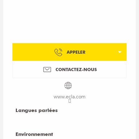
APPELER
CONTACTEZ-NOUS
www.ecla.com
Langues parlées
Langues parlées
Environnement
Environnement