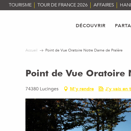
Aller
TOURISME
TOUR DE FRANCE 2026
AFFAIRES
HAN
au
contenu
principal
DÉCOUVRIR
PART
Accueil
Point de Vue Oratoire Notre Dame de Pralère
Point de Vue Oratoire
74380 Lucinges
M'y rendre
J'y vais en t