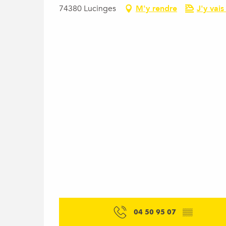
74380 Lucinges
M'y rendre
J'y vais
04 50 95 07
▒▒