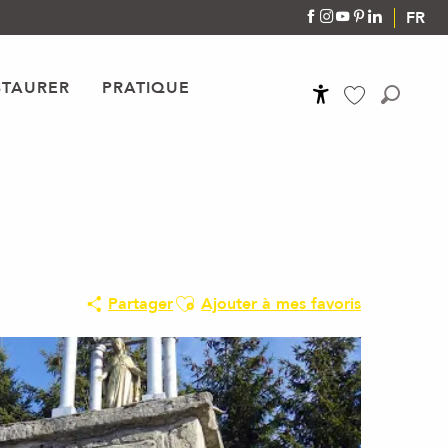
FR
STAURER
PRATIQUE
Accessibilité
Recher
Voir les favoris
Ajouter aux favoris
Partager
Ajouter à mes favoris