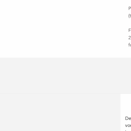
P
(
F
2
f
De
vo