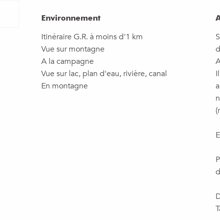
Environnement
Environnement
A
A
Itinéraire G.R. à moins d'1 km
S
Vue sur montagne
d
A la campagne
A
Vue sur lac, plan d'eau, rivière, canal
I
En montagne
a
n
(
E
P
d
D
T