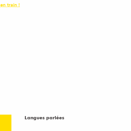
 en train !
Langues parlées
Langues parlées