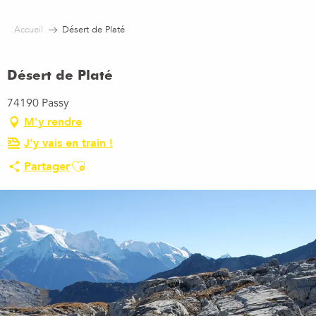
Aller
au
Accueil
Désert de Platé
contenu
principal
Désert de Platé
74190 Passy
M'y rendre
J'y vais en train !
Ajouter aux favoris
Partager