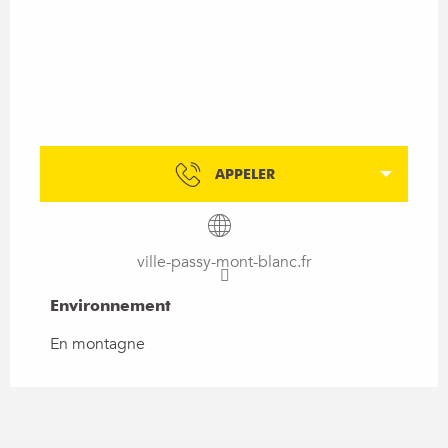
APPELER
ville-passy-mont-blanc.fr
Environnement
Environnement
En montagne