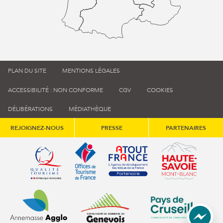
PLAN DU SITE
MENTIONS LÉGALES
ACCESSIBILITÉ : NON CONFORME
CGV
COOKIES
DÉLIBÉRATIONS
MÉDIATHÈQUE
REJOIGNEZ-NOUS
PRESSE
PARTENAIRES
Qualité tourisme (s'ouvre dans une nouvelle fenêtre)
Office de tourisme de France (s'ouvre d
Atout France (s'ouvre dans une
Annemasse Agglo (s'ouvre dans une nouvelle fenêtre)
Communauté de communes du Genévois 
Communauté de commu