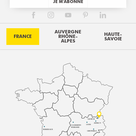
JE M'ABONNE
AUVERGNE
HAUTE-
FRANCE
RHÔNE-
SAVOIE
ALPES
GENÈVE
ANNECY
LYON
CLERMONT-
FERRAND
BORDEAUX
GRENOBLE