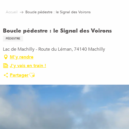
Aller
au
Accueil
Boucle pédestre : le Signal des Voirons
contenu
principal
Boucle pédestre : le Signal des Voirons
PÉDESTRE
Lac de Machilly - Route du Léman, 74140 Machilly
M'y rendre
J'y vais en train !
Ajouter aux favoris
Partager