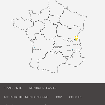
GENÈVE
ANNECY
LYON
CLERMONT-
FERRAND
BORDEAUX
GRENOBLE
PLAN DU SITE
MENTIONS LÉGALES
ACCESSIBILITÉ : NON CONFORME
CGV
COOKIES