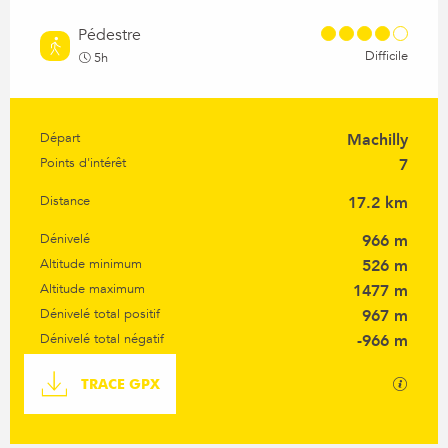
Pédestre
Difficile
5h
Départ
Machilly
Informations pratiques
Points d'intérêt
7
Distance
17.2 km
Dénivelé
966 m
Altitude minimum
526 m
Altitude maximum
1477 m
Dénivelé total positif
967 m
Dénivelé total négatif
-966 m
Documentation
SECTI
TRACE GPX