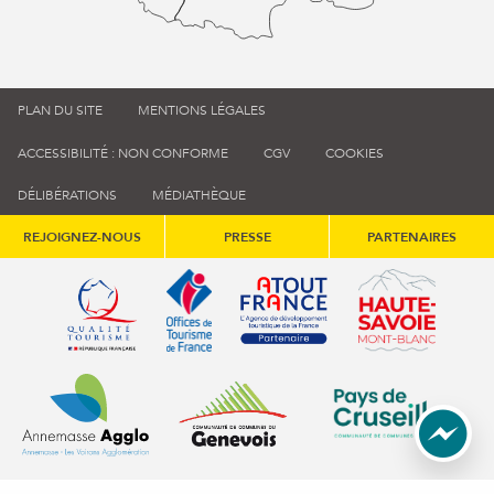
PLAN DU SITE
MENTIONS LÉGALES
ACCESSIBILITÉ : NON CONFORME
CGV
COOKIES
DÉLIBÉRATIONS
MÉDIATHÈQUE
REJOIGNEZ-NOUS
PRESSE
PARTENAIRES
Qualité tourisme (s'ouvre dans une nouvelle fenêtre)
Office de tourisme de France (s'ouvre d
Atout France (s'ouvre dans une
Annemasse Agglo (s'ouvre dans une nouvelle fenêtre)
Communauté de communes du Genévois 
Communauté de commu