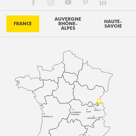
AUVERGNE
HAUTE-
FRANCE
RHÔNE-
SAVOIE
ALPES
GENÈVE
ANNECY
LYON
CLERMONT-
FERRAND
BORDEAUX
GRENOBLE