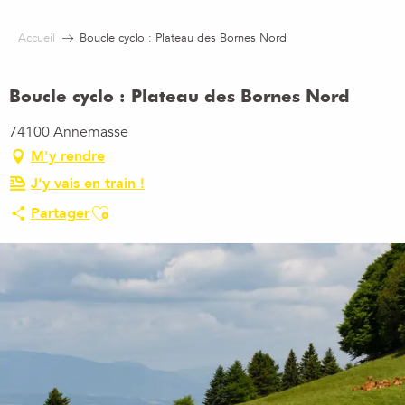
Aller
au
Accueil
Boucle cyclo : Plateau des Bornes Nord
contenu
principal
Boucle cyclo : Plateau des Bornes Nord
74100 Annemasse
M'y rendre
J'y vais en train !
Ajouter aux favoris
Partager