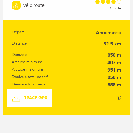
Vélo route
Difficile
Départ
Annemasse
Informations pratiques
Distance
52.5 km
Dénivelé
858 m
Altitude minimum
407 m
Altitude maximum
951 m
Dénivelé total positif
858 m
Dénivelé total négatif
-858 m
Documentation
SECTI
TRACE GPX
Dénivelé
858 m de Dénivelé