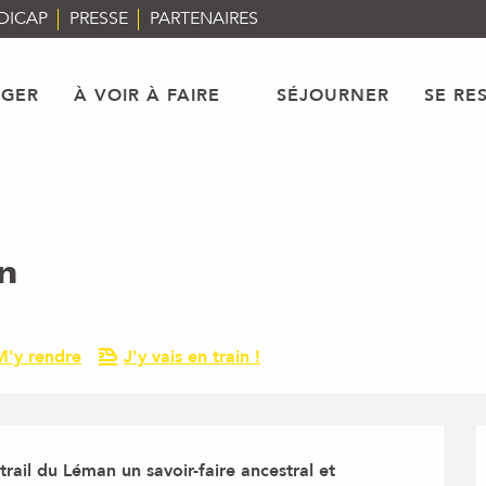
DICAP
PRESSE
PARTENAIRES
AGER
À VOIR À FAIRE
SÉJOURNER
SE RE
an
M'y rendre
J'y vais en train !
trail du Léman un savoir-faire ancestral et 