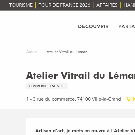
Aller
TOURISME
TOUR DE FRANCE 2026
AFFAIRES
HAN
au
contenu
principal
DÉCOUVRIR
PART
Accueil
Atelier Vitrail du Léman
Atelier Vitrail du Lém
COMMERCE ET SERVICE
1 - 3 rue du commerce, 74100 Ville-la-Grand
Description
Artisan d’art, je mets en œuvre à l'Atelier Vi