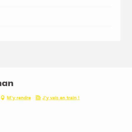
man
M'y rendre
J'y vais en train !