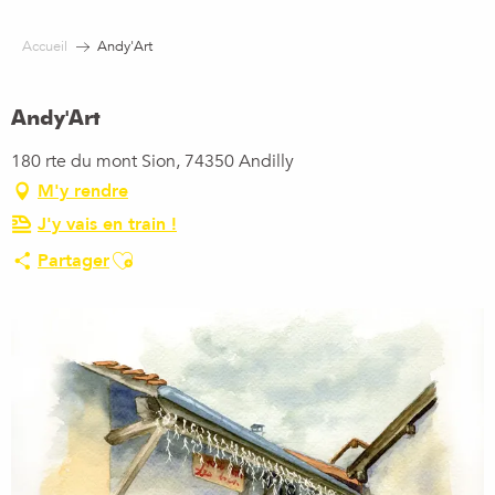
Aller
au
Accueil
Andy'Art
contenu
principal
Andy'Art
180 rte du mont Sion, 74350 Andilly
M'y rendre
J'y vais en train !
Ajouter aux favoris
Partager