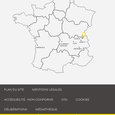
GENÈVE
ANNECY
LYON
CLERMONT-
FERRAND
BORDEAUX
GRENOBLE
PLAN DU SITE
MENTIONS LÉGALES
ACCESSIBILITÉ : NON CONFORME
CGV
COOKIES
DÉLIBÉRATIONS
MÉDIATHÈQUE