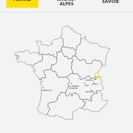
SAVOIE
ALPES
GENÈVE
ANNECY
LYON
CLERMONT-
FERRAND
BORDEAUX
GRENOBLE