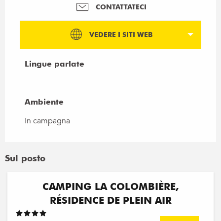
CONTATTATECI
VEDERE I SITI WEB
Lingue parlate
Lingue parlate
Ambiente
Ambiente
In campagna
Sul posto
CAMPING LA COLOMBIÈRE,
RÉSIDENCE DE PLEIN AIR