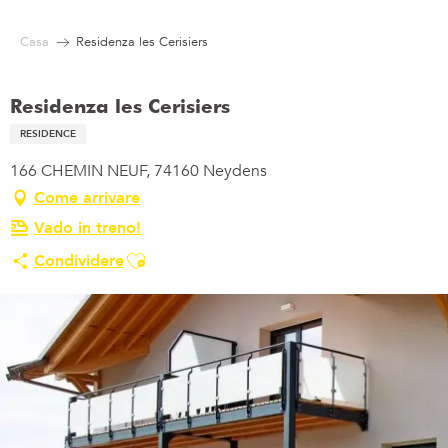
Aller
au
Casa
Residenza les Cerisiers
contenu
principal
Residenza les Cerisiers
RESIDENCE
166 CHEMIN NEUF, 74160 Neydens
Come arrivare
Vado in treno!
Ajouter aux favoris
Condividere