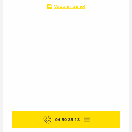
Vado in treno!
04 50 35 13
▒▒