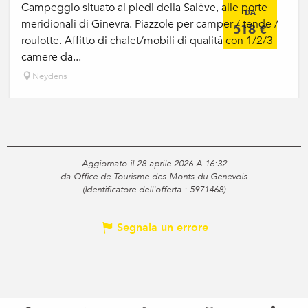
Campeggio situato ai piedi della Salève, alle porte
DA
meridionali di Ginevra. Piazzole per camper / tende /
518
€
roulotte. Affitto di chalet/mobili di qualità con 1/2/3
camere da...
Neydens
Aggiornato il 28 aprile 2026 A 16:32
da Office de Tourisme des Monts du Genevois
(Identificatore dell'offerta :
5971468
)
Segnala un errore