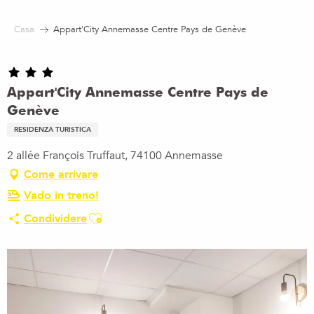
Aller
au
Casa
Appart'City Annemasse Centre Pays de Genève
contenu
principal
Appart'City Annemasse Centre Pays de
Genève
RESIDENZA TURISTICA
2 allée François Truffaut, 74100 Annemasse
Come arrivare
Vado in treno!
Ajouter aux favoris
Condividere