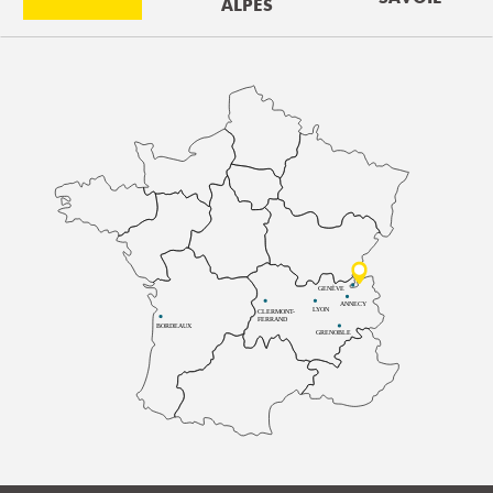
ALPES
GENÈVE
ANNECY
LYON
CLERMONT-
FERRAND
BORDEAUX
GRENOBLE