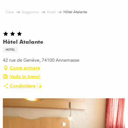
Aller
au
Casa
Soggiorno
Hotel
Hôtel Atalante
contenu
principal
Hôtel Atalante
HOTEL
42 rue de Genève, 74100 Annemasse
Come arrivare
Vado in treno!
Ajouter aux favoris
Condividere