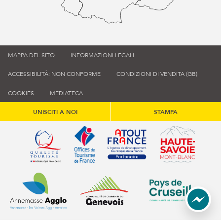
MAPPA DEL SITO
INFORMAZIONI LEGALI
ACCESSIBILITÀ: NON CONFORME
CONDIZIONI DI VENDITA (GB)
COOKIES
MEDIATECA
UNISCITI A NOI
STAMPA
Qualité tourisme (s'ouvre dans une nouvelle fenêtre)
Office de tourisme de France (s'ouvre d
Atout France (s'ouvre dans une
Annemasse Agglo (s'ouvre dans une nouvelle fenêtre)
Communauté de communes du Genévois 
Communauté de commu