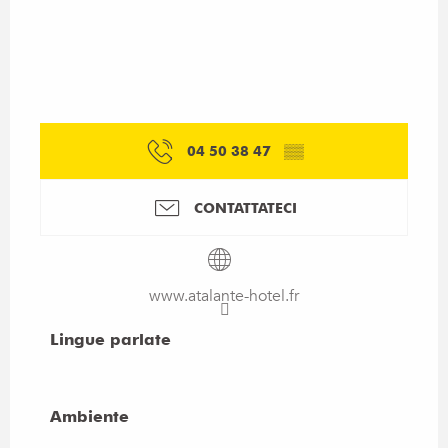
04 50 38 47
▒▒
CONTATTATECI
www.atalante-hotel.fr
Lingue parlate
Lingue parlate
Ambiente
Ambiente