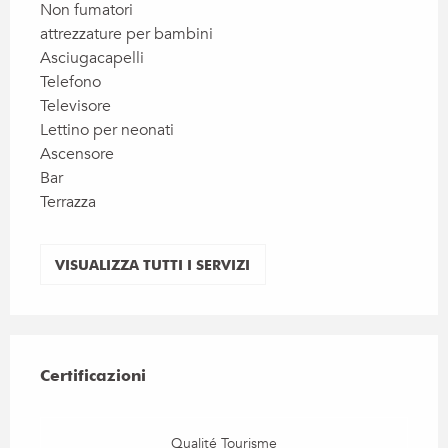
Non fumatori
attrezzature per bambini
Asciugacapelli
Telefono
Televisore
Lettino per neonati
Ascensore
Bar
Terrazza
VISUALIZZA TUTTI I SERVIZI
Offerte di prestazioni
Certificazioni
Certificazioni
Qualité Tourisme