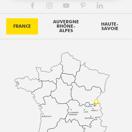
AUVERGNE
HAUTE-
FRANCE
RHÔNE-
SAVOIE
ALPES
GENÈVE
ANNECY
LYON
CLERMONT-
FERRAND
BORDEAUX
GRENOBLE