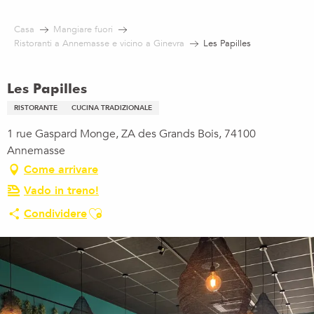
Aller
au
Casa
Mangiare fuori
contenu
Ristoranti a Annemasse e vicino a Ginevra
Les Papilles
principal
Les Papilles
RISTORANTE
CUCINA TRADIZIONALE
1 rue Gaspard Monge, ZA des Grands Bois, 74100
Annemasse
Come arrivare
Vado in treno!
Ajouter aux favoris
Condividere