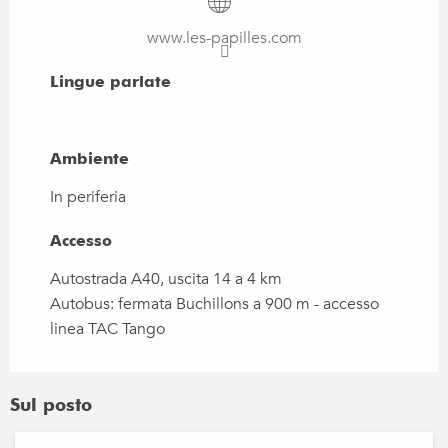
www.les-papilles.com
Lingue parlate
Lingue parlate
Ambiente
Ambiente
In periferia
Accesso
Accesso
Autostrada A40, uscita 14 a 4 km
Autobus: fermata Buchillons a 900 m - accesso
linea TAC Tango
Sul posto