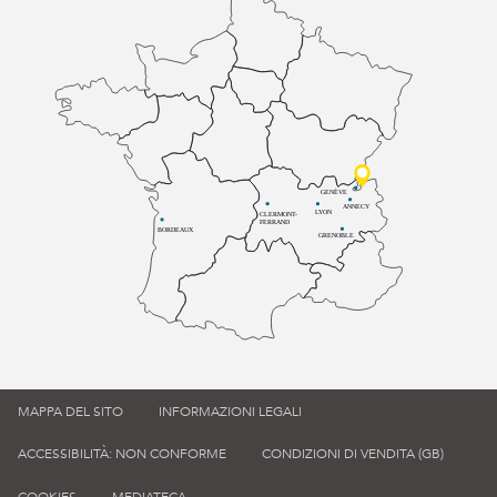
GENÈVE
ANNECY
LYON
CLERMONT-
FERRAND
BORDEAUX
GRENOBLE
MAPPA DEL SITO
INFORMAZIONI LEGALI
ACCESSIBILITÀ: NON CONFORME
CONDIZIONI DI VENDITA (GB)
COOKIES
MEDIATECA