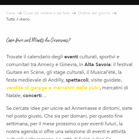
Casa
Cose da vedere e da fare
Ordine del giorno
Tutto il diario
Cosa fare nel Monts du Genevois?
Trovate il calendario degli
eventi
culturali, sportivi e
comunitari tra Annecy e Ginevra, in
Alta Savoia
: il festival
Guitare en Scène, gli stage culturali, il Musical’été, la
festa medievale di Andilly,
spettacoli
, visite guidate,
vendite di garage e mercatini delle pulci
, mercatini di
Natale,
concerti
…
Se cercate idee per uscire ad Annemasse e dintorni, siete
nel posto giusto. Che sia per domani, per questo fine
settimana, per il mese prossimo o per eventi futuri, la
nostra agenda vi offre una selezione di eventi e attività