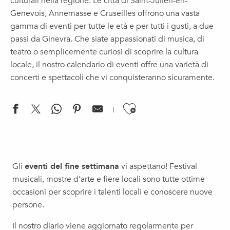
culturali nella regione. Le città di Saint-Julien-En-
Genevois, Annemasse e Cruseilles offrono una vasta
gamma di eventi per tutte le età e per tutti i gusti, a due
passi da Ginevra. Che siate appassionati di musica, di
teatro o semplicemente curiosi di scoprire la cultura
locale, il nostro calendario di eventi offre una varietà di
concerti e spettacoli che vi conquisteranno sicuramente.
Ajouter aux f
Concert | Récital de Piano
Concert chanson : Stéphanie Quastana / Les Musical'été 20
Gli
eventi del fine settimana
vi aspettano! Festival
Cirque : "Automne" - Julie Travert
musicali, mostre d’arte e fiere locali sono tutte ottime
Musical | Drum Brothers, Les Frères Colle
occasioni per scoprire i talenti locali e conoscere nuove
One man show : "Entre nous"
persone.
Visite guidée : De bâtiments en bâtiments
Premier week-end du mois
Il nostro diario viene aggiornato regolarmente per