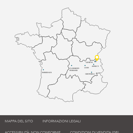
GENÈVE
ANNECY
LYON
CLERMONT-
FERRAND
BORDEAUX
GRENOBLE
MAPPA DEL SITO
INFORMAZIONI LEGALI
ACCESSIBILITÀ: NON CONFORME
CONDIZIONI DI VENDITA (GB)