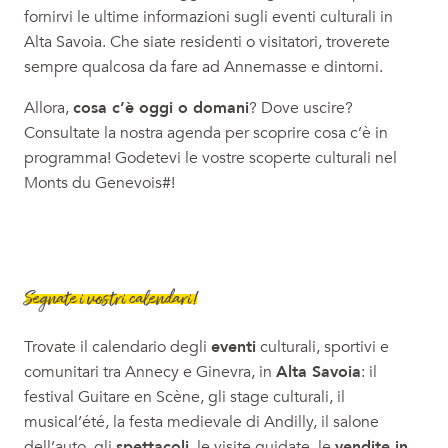
Exposition temporaire - Les couloirs de la nuit
fornirvi le ultime informazioni sugli eventi culturali in
Visite commentée
Alta Savoia. Che siate residenti o visitatori, troverete
Biennale (re)connecting.earth (03) – Ressources Sensibles
sempre qualcosa da fare ad Annemasse e dintorni.
Concert de Noël
Allora,
cosa c’è oggi o domani
? Dove uscire?
Concert : Coline Rio - Festival Les Inoubliables
Consultate la nostra agenda per scoprire cosa c’è in
programma! Godetevi le vostre scoperte culturali nel
Monts du Genevois#!
Segnate i vostri calendari!
Trovate il calendario degli
eventi
culturali, sportivi e
comunitari tra Annecy e Ginevra, in
Alta Savoia
: il
festival Guitare en Scène, gli stage culturali, il
musical’été, la festa medievale di Andilly, il salone
dell’auto, gli
spettacoli
, le visite guidate, le
vendite in