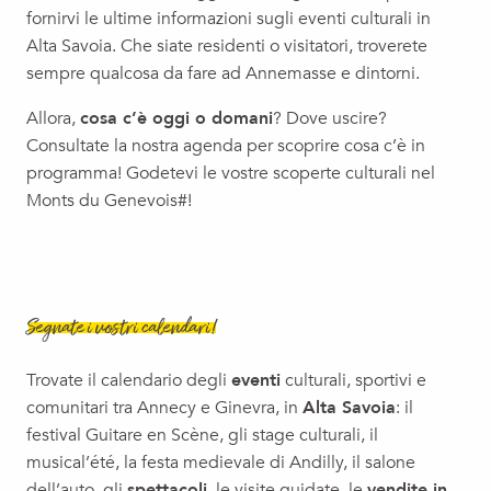
La Fête Foraine
fornirvi le ultime informazioni sugli eventi culturali in
Fermeture estivale de l'Espace France Services du Genevois
Alta Savoia. Che siate residenti o visitatori, troverete
One man show | La bella storia di Coline Serreau
sempre qualcosa da fare ad Annemasse e dintorni.
Jazz In Fort l'Écluse
Allora,
cosa c’è oggi o domani
? Dove uscire?
SOIREE d'OUVERTURE JazzContreBand - Erik Truffaz avec l'Or
Consultate la nostra agenda per scoprire cosa c’è in
programma! Godetevi le vostre scoperte culturali nel
Monts du Genevois#!
Segnate i vostri calendari!
Trovate il calendario degli
eventi
culturali, sportivi e
comunitari tra Annecy e Ginevra, in
Alta Savoia
: il
festival Guitare en Scène, gli stage culturali, il
musical’été, la festa medievale di Andilly, il salone
dell’auto, gli
spettacoli
, le visite guidate, le
vendite in
CONCERTO AD ANNEMASSE: IL