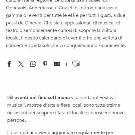
culturali nella regione. Le città di Saint-Julien-En-
Genevois, Annemasse e Cruseilles offrono una vasta
gamma di eventi per tutte le età e per tutti i gusti, a due
passi da Ginevra. Che siate appassionati di musica, di
teatro o semplicemente curiosi di scoprire la cultura
locale, il nostro calendario di eventi offre una varietà di
concerti e spettacoli che vi conquisteranno sicuramente.
Ajouter aux f
Exposition temporaire - Les couloirs de la nuit
Biennale (re)connecting.earth (03) – Ressources Sensibles
Gli
eventi del fine settimana
vi aspettano! Festival
Concert: Tribute Céline Dion - Destin
musicali, mostre d’arte e fiere locali sono tutte ottime
Cinéma en plein air : Lilo & Stitch
occasioni per scoprire i talenti locali e conoscere nuove
Concert : Coline Rio - Festival Les Inoubliables
persone.
Electro'fort Festival
Spettacolo per famiglie | Come catturare una stella
Il nostro diario viene aggiornato regolarmente per