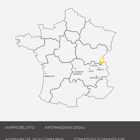
GENÈVE
ANNECY
LYON
CLERMONT-
FERRAND
BORDEAUX
GRENOBLE
MAPPA DEL SITO
INFORMAZIONI LEGALI
ACCESSIBILITÀ: NON CONFORME
CONDIZIONI DI VENDITA (GB)