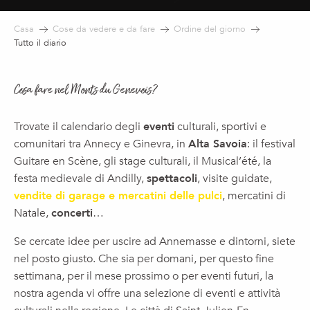
Casa
Cose da vedere e da fare
Ordine del giorno
Tutto il diario
Cosa fare nel Monts du Genevois?
Trovate il calendario degli
eventi
culturali, sportivi e
comunitari tra Annecy e Ginevra, in
Alta Savoia
: il festival
Guitare en Scène, gli stage culturali, il Musical’été, la
festa medievale di Andilly,
spettacoli
, visite guidate,
vendite di garage e mercatini delle pulci
, mercatini di
Natale,
concerti
…
Se cercate idee per uscire ad Annemasse e dintorni, siete
nel posto giusto. Che sia per domani, per questo fine
settimana, per il mese prossimo o per eventi futuri, la
nostra agenda vi offre una selezione di eventi e attività