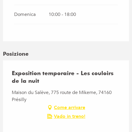
Domenica
10:00 - 18:00
Dal
1 marzo 2027
al
10 aprile 2027
Dal
11 aprile 2027
al
26 aprile 2027
Dal
27 maggio 2027
al
3 luglio 2027
Posizione
Exposition temporaire - Les couloirs
de la nuit
Maison du Salève, 775 route de Mikerne, 74160
Présilly
Come arrivare
Vado in treno!