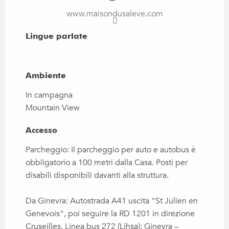
www.maisondusaleve.com
Lingue parlate
Lingue parlate
Ambiente
Ambiente
In campagna
Mountain View
Accesso
Accesso
Parcheggio: Il parcheggio per auto e autobus è
obbligatorio a 100 metri dalla Casa. Posti per
disabili disponibili davanti alla struttura.
Da Ginevra: Autostrada A41 uscita "St Julien en
Genevois", poi seguire la RD 1201 in direzione
Cruseilles. Linea bus 272 (Lihsa): Ginevra –