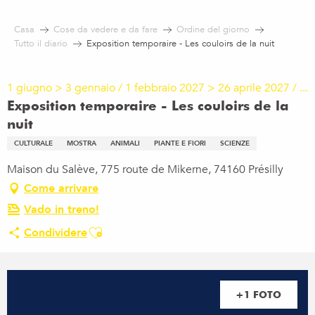
Aller
au
Casa
Cose da vedere e da fare
Ordine del giorno
contenu
Tutto il diario
Exposition temporaire - Les couloirs de la nuit
principal
1 giugno > 3 gennaio / 1 febbraio 2027 > 26 aprile 2027 / ...
Exposition temporaire - Les couloirs de la
nuit
CULTURALE
MOSTRA
ANIMALI
PIANTE E FIORI
SCIENZE
Maison du Salève, 775 route de Mikerne, 74160 Présilly
Come arrivare
Vado in treno!
Ajouter aux favoris
Condividere
+1 FOTO