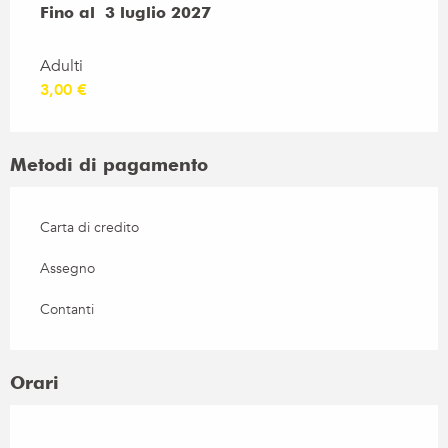
Dal
Fino al
1 giugno 2026
3 luglio 2027
al
3 luglio 2027
Adulti
3,00 €
Metodi di pagamento
Carta di credito
Assegno
Contanti
Orari