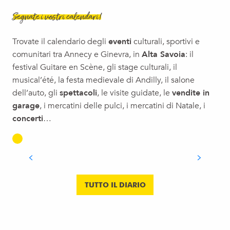
Visite commentée
Segnate i vostri calendari!
Résidence d'artistes : 2ème Café & Couleurs
Exposition temporaire - Les couloirs de la nuit
Trovate il calendario degli
eventi
culturali, sportivi e
Michel Butor, le Centenaire (1926-2026)
comunitari tra Annecy e Ginevra, in
Alta Savoia
: il
Biennale (re)connecting.earth (03) – Ressources Sensibles
festival Guitare en Scène, gli stage culturali, il
Journées Européennes du Patrimoine 2026 : Visites à la Mai
musical’été, la festa medievale di Andilly, il salone
Visite-Atelier en famille
dell’auto, gli
spettacoli
, le visite guidate, le
vendite in
Exposition : Colette Deblé, "Jeux de dames"
garage
, i mercatini delle pulci, i mercatini di Natale, i
Découverte d'un atelier de conservation-restauration d'art m
concerti
…
Exposition : « La Volière en liberté »
OGGI
Visite : Ô tour des enfants
LEGGI TUTTO
TUTTO IL DIARIO