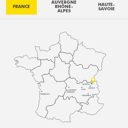
AUVERGNE
HAUTE-
FRANCE
RHÔNE-
SAVOIE
ALPES
GENÈVE
ANNECY
LYON
CLERMONT-
FERRAND
BORDEAUX
GRENOBLE