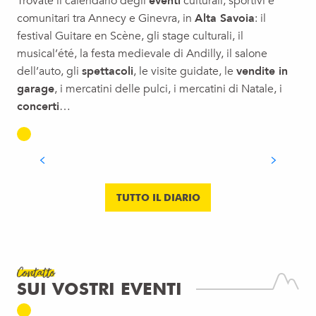
Trovate il calendario degli
eventi
culturali, sportivi e
Animazione per adulti alla funivia della Salève
comunitari tra Annecy e Ginevra, in
Alta Savoia
: il
Brunch du week-end - B'Belette
festival Guitare en Scène, gli stage culturali, il
Mon bel été à l'Agglo
musical’été, la festa medievale di Andilly, il salone
Parcours Crazy
dell’auto, gli
spettacoli
, le visite guidate, le
vendite in
Soirée tropicale
garage
, i mercatini delle pulci, i mercatini di Natale, i
Les Musical'été
concerti
…
Biennale (re)connecting.earth (03) – Ressources Sensibles
FAMIGLIA
Michel Butor, le Centenaire (1926-2026)
LEGGI TUTTO
TUTTO IL DIARIO
Contatto
SUI VOSTRI EVENTI