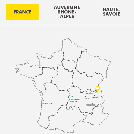
AUVERGNE
HAUTE-
FRANCE
RHÔNE-
SAVOIE
ALPES
GENÈVE
ANNECY
LYON
CLERMONT-
FERRAND
BORDEAUX
GRENOBLE