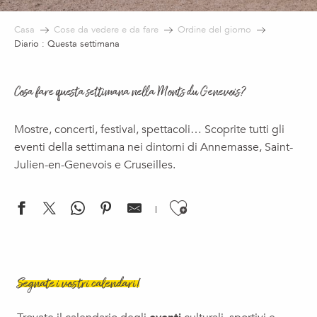
Casa
Cose da vedere e da fare
Ordine del giorno
Diario : Questa settimana
Cosa fare questa settimana nella Monts du Genevois?
Mostre, concerti, festival, spettacoli… Scoprite tutti gli
eventi della settimana nei dintorni di Annemasse, Saint-
Julien-en-Genevois e Cruseilles.
Ajouter aux f
Exposition Paysages du futur
Le brunch d'Esery
Segnate i vostri calendari!
Activité : Vis ma vie d'écogarde
Brunch Society