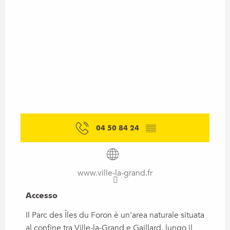
04 50 84 24
▒▒
www.ville-la-grand.fr
Accesso
Accesso
Il Parc des Îles du Foron è un'area naturale situata
al confine tra Ville-la-Grand e Gaillard, lungo il