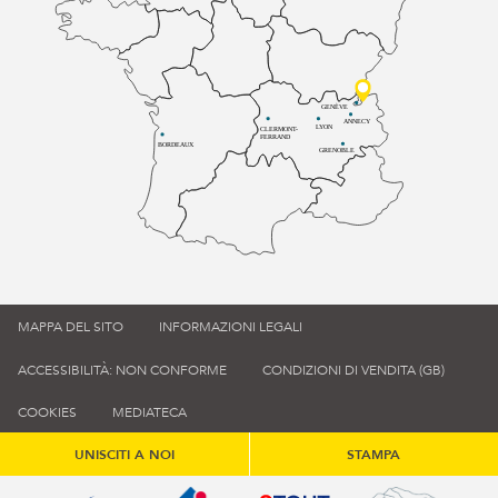
GENÈVE
ANNECY
LYON
CLERMONT-
FERRAND
BORDEAUX
GRENOBLE
MAPPA DEL SITO
INFORMAZIONI LEGALI
ACCESSIBILITÀ: NON CONFORME
CONDIZIONI DI VENDITA (GB)
COOKIES
MEDIATECA
UNISCITI A NOI
STAMPA