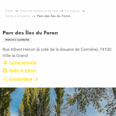
Aller
au
Casa
Cose da vedere e da fare
La cultura
contenu
Visite e scoperte
Parc des Îles du Foron
principal
Parc des Îles du Foron
PARCHI E GIARDINI
Rue Albert Hénon (à coté de la douane de Cornière), 74100
Ville-la-Grand
Come arrivare
Vado in treno!
Ajouter aux favoris
Condividere