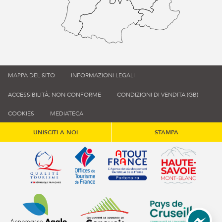
MAPPA DEL SITO
INFORMAZIONI LEGALI
ACCESSIBILITÀ: NON CONFORME
CONDIZIONI DI VENDITA (GB)
COOKIES
MEDIATECA
UNISCITI A NOI
STAMPA
Qualité tourisme (s'ouvre dans une nouvelle fenêtre)
Office de tourisme de France (s'ouvre d
Atout France (s'ouvre dans une
Annemasse Agglo (s'ouvre dans une nouvelle fenêtre)
Communauté de communes du Genévois 
Communauté de commu