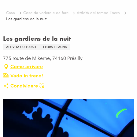
Aller
au
Casa
Cose da vedere e da fare
Attività del tempo libero
contenu
Les gardiens de la nuit
principal
Les gardiens de la nuit
ATTIVITÀ CULTURALE
FLORA E FAUNA
775 route de Mikerne, 74160 Présilly
Come arrivare
Vado in treno!
Ajouter aux favoris
Condividere