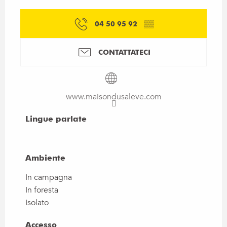
04 50 95 92
▒▒
CONTATTATECI
www.maisondusaleve.com
Lingue parlate
Lingue parlate
Ambiente
Ambiente
In campagna
In foresta
Isolato
Accesso
Accesso