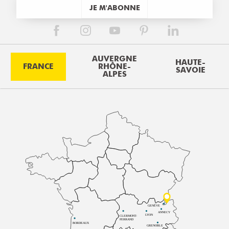
JE M'ABONNE
AUVERGNE
HAUTE-
FRANCE
RHÔNE-
SAVOIE
ALPES
GENÈVE
ANNECY
LYON
CLERMONT-
FERRAND
BORDEAUX
GRENOBLE