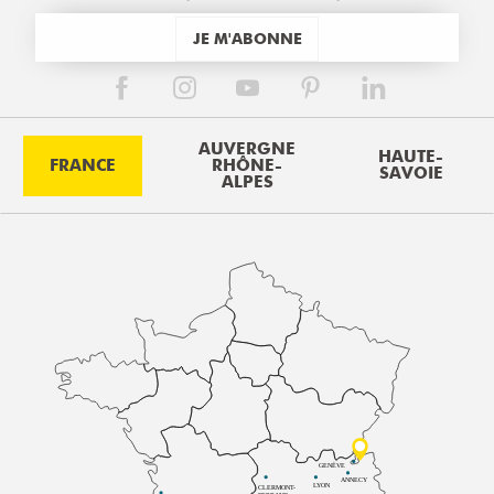
JE M'ABONNE
AUVERGNE
HAUTE-
FRANCE
RHÔNE-
SAVOIE
ALPES
GENÈVE
ANNECY
LYON
CLERMONT-