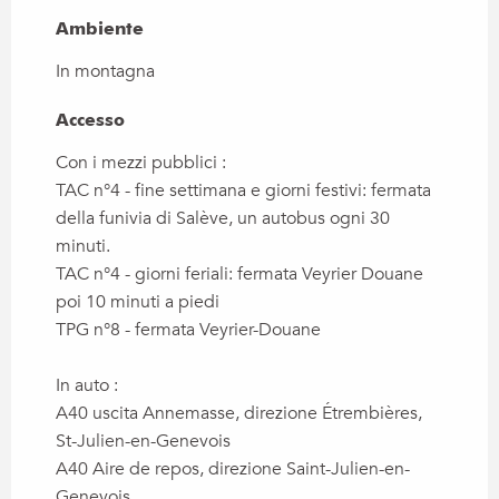
Ambiente
Ambiente
In montagna
Accesso
Accesso
Con i mezzi pubblici :
TAC n°4 - fine settimana e giorni festivi: fermata
della funivia di Salève, un autobus ogni 30
minuti.
TAC n°4 - giorni feriali: fermata Veyrier Douane
poi 10 minuti a piedi
TPG n°8 - fermata Veyrier-Douane
In auto :
A40 uscita Annemasse, direzione Étrembières,
St-Julien-en-Genevois
A40 Aire de repos, direzione Saint-Julien-en-
Genevois