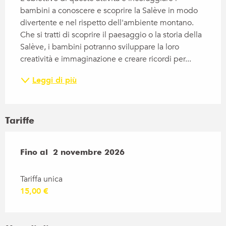
bambini a conoscere e scoprire la Salève in modo 
divertente e nel rispetto dell'ambiente montano. 
Che si tratti di scoprire il paesaggio o la storia della 
Salève, i bambini potranno sviluppare la loro 
creatività e immaginazione e creare ricordi per...
Leggi di più
Tariffe
Dal
Fino al
18 gennaio 2026
2 novembre 2026
al
2 novembre 2026
Tariffa unica
15,00 €