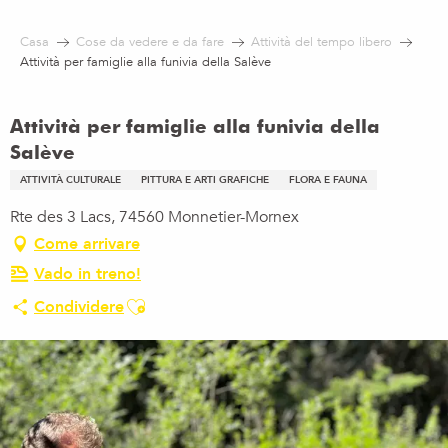
Aller
au
Casa
Cose da vedere e da fare
Attività del tempo libero
contenu
Attività per famiglie alla funivia della Salève
principal
Attività per famiglie alla funivia della
Salève
ATTIVITÀ CULTURALE
PITTURA E ARTI GRAFICHE
FLORA E FAUNA
Rte des 3 Lacs, 74560 Monnetier-Mornex
Come arrivare
Vado in treno!
Ajouter aux favoris
Condividere