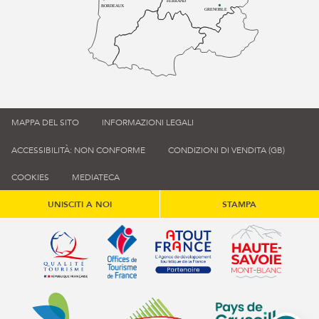
FERRAND
BORDEAUX
GRENOBLE
MAPPA DEL SITO
INFORMAZIONI LEGALI
ACCESSIBILITÀ: NON CONFORME
CONDIZIONI DI VENDITA (GB)
COOKIES
MEDIATECA
UNISCITI A NOI
STAMPA
Qualité tourisme (s'ouvre dans une nouvelle fenêtre)
Office de tourisme de France (s'ouvre d
Atout France (s'ouvre dans une
Annemasse Agglo (s'ouvre dans une nouvelle fenêtre)
Communauté de communes du Genévois 
Communauté de commu