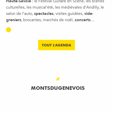
Haute-Savoie
: le Festival Guitare en Scène, les scènes
culturelles, les musical’été, les médiévales d’Andilly, le
salon de l’auto,
spectacles
, visites guidées,
vide-
greniers
, brocantes, marchés de noël,
concerts
…
TOUT L'AGENDA
#
MONTSDUGENEVOIS