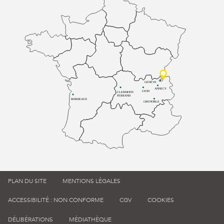
GENÈVE
ANNECY
LYON
CLERMONT-
FERRAND
BORDEAUX
GRENOBLE
PLAN DU SITE
MENTIONS LÉGALES
ACCESSIBILITÉ : NON CONFORME
CGV
COOKIES
DÉLIBÉRATIONS
MÉDIATHÈQUE