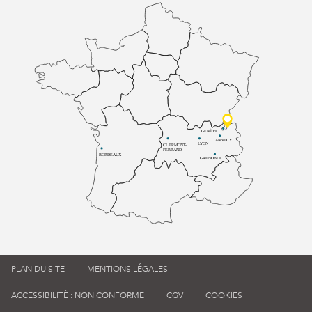
GENÈVE
ANNECY
LYON
CLERMONT-
FERRAND
BORDEAUX
GRENOBLE
PLAN DU SITE
MENTIONS LÉGALES
ACCESSIBILITÉ : NON CONFORME
CGV
COOKIES