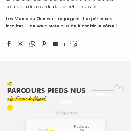
arbres à la découverte des secrets du vivant.
Les Monts du Genevois regorgent d’expériences
insolites, il ne vous reste plus qu’à choisir la vôtre !
Ajouter aux f
#1
PARCOURS PIEDS NUS
PARCOURS PIEDS NUS : NATURE ET
à la Ferme de Chosal
SENS
Copponex
Pédestre
0.7km
2h