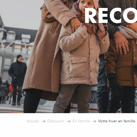
REC
Accueil
Découvrir
En famille
Votre hiver en famille