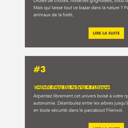
Drôles de crottes, noisettes grignotées, trous
Mais qui laisse tout ce bazar dans la nature ? P
animaux de la forêt.
LIRE LA SUITE
#3
Balade dans les arbres à Filenvol
Arpentez librement cet univers boisé à votre r
autonomie. Déambulez entre les arbres jusqu’
en toute sécurité dans le parcabout Filenvol.