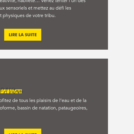
réativité, habileté… Venez tenter l’un des
x sensoriels et mettez au défi les
physiques de votre tribu.
LIRE LA SUITE
CPA Vitam
itez de tous les plaisirs de l’eau et de la
oforme, bassin de natation, pataugeoires,