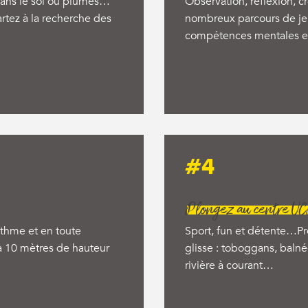
 dans le sol ou plumes…
Observation, réflexion, c
artez à la recherche des
nombreux parcours de jeu
compétences mentales et 
#4
Plongez au centre U
ythme et en toute
Sport, fun et détente…Prof
à 10 mètres de hauteur
glisse : toboggans, balné
rivière à courant…