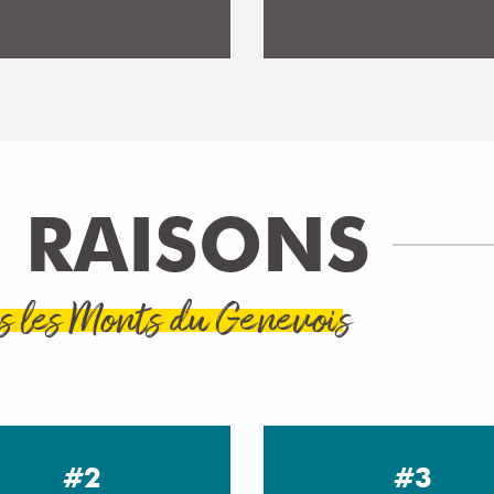
 RAISONS
s les Monts du Genevois
#2
#3