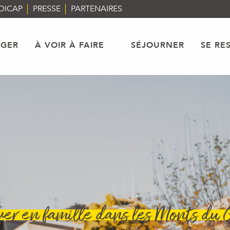
DICAP
PRESSE
PARTENAIRES
AGER
À VOIR À FAIRE
SÉJOURNER
SE RE
iver en famille dans les Monts du 