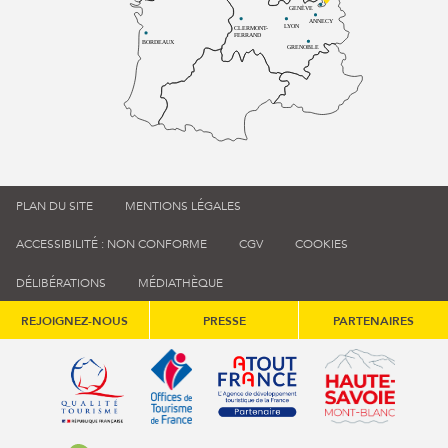
GENÈVE
ANNECY
LYON
CLERMONT-
FERRAND
BORDEAUX
GRENOBLE
PLAN DU SITE
MENTIONS LÉGALES
ACCESSIBILITÉ : NON CONFORME
CGV
COOKIES
DÉLIBÉRATIONS
MÉDIATHÈQUE
REJOIGNEZ-NOUS
PRESSE
PARTENAIRES
Qualité tourisme (s'ouvre dans une nouvelle fenêtre)
Office de tourisme de France (s'ouvre d
Atout France (s'ouvre dans une