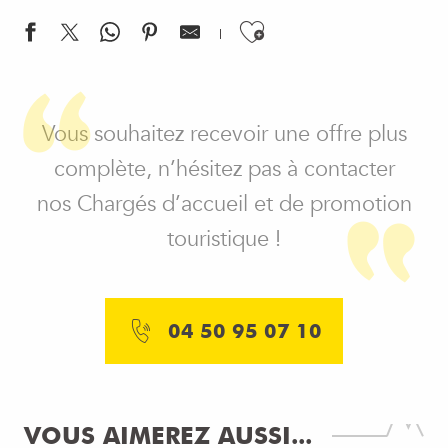
Ajouter aux f
Bistrot des ponts
Auberge du Pelloux
Vous souhaitez recevoir une offre plus
L'Arborescence
complète, n’hésitez pas à contacter
Auberge de Charly et ses filles
nos Chargés d’accueil et de promotion
Le "M" des Avenières
Crêperie Blanche Belette
touristique !
04 50 95 07 10
LES HÉBERGEMENTS AUTOUR DE
VOUS AIMEREZ AUSSI...
CRUSEILLES