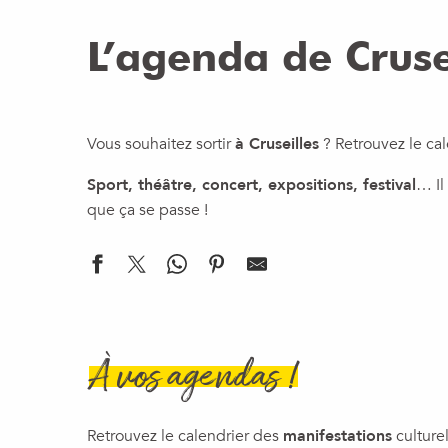
L’agenda de Cruse
Vous souhaitez sortir
à Cruseilles
? Retrouvez le cal
Sport, théâtre, concert, expositions, festival
… Il
que ça se passe !
La Fête Foraine
Afterwork Bachata
À vos agendas !
Retrouvez la Maison du Salève aux Dronières
Chill & DJ - DJ DEAL
Brunch du week-end - B'Belette
Retrouvez le calendrier des
manifestations
culture