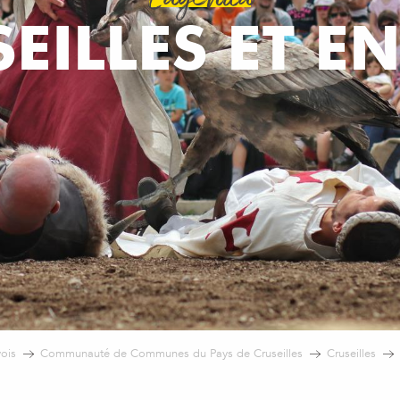
L'agenda
SEILLES ET E
ois
Communauté de Communes du Pays de Cruseilles
Cruseilles