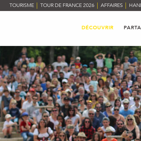
Aller
TOURISME
TOUR DE FRANCE 2026
AFFAIRES
HAN
au
contenu
principal
DÉCOUVRIR
PART