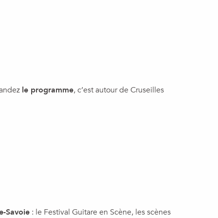
uter aux favo
emandez
le programme
, c’est autour de Cruseilles
e-Savoie
: le Festival Guitare en Scène, les scènes