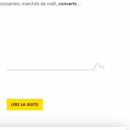
 brocantes, marchés de noël,
concerts
…
.
LES RESTAURANTS
AUTOUR DE CRUSEILLES
LIRE LA SUITE