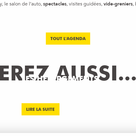
y, le salon de l’auto,
spectacles
, visites guidées,
vide-greniers
,
TOUT L'AGENDA
REZ AUSSI..
LES HÉBERGEMENTS
AUTOUR DE CRUSEILLES
LIRE LA SUITE