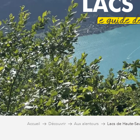
LACS
Le guide d
Accueil
Découvrir
Aux alentours
Lacs de Haute-Sav