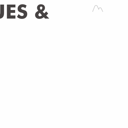
UES &