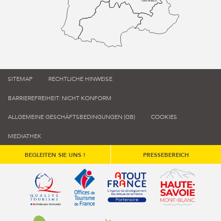
GRENOBLE
SITEMAP
RECHTLICHE HINWEISE
BARRIEREFREIHEIT: NICHT KONFORM
ALLGEMEINE GESCHÄFTSBEDINGUNGEN (GB)
COOKIES
MEDIATHEK
BEGLEITEN SIE UNS !
PRESSEBEREICH
Qualité tourisme (s'ouvre dans une nouvelle fenêtre)
Office de tourisme de France (s'ouvre d
Atout France (s'ouvre dans une