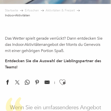
Startseite
Erfoschen
Aktivitäten & Freizeit
Indoor-Aktivitäten
Das Wetter spielt gerade verrückt? Dann entdecken Sie
das Indoor-Aktivitätenangebot der Monts du Genevois
mit einer gehörigen Portion Spaß.
Entdecken Sie die Auswahl der Lieblingspartner des
Teams!
Ajouter aux f
Arkose Genevois
UCPA Vitam'Ludic
Wenn Sie ein umfassenderes Angebot