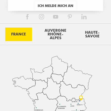
ICH MELDE MICH AN
AUVERGNE
HAUTE-
FRANCE
RHÔNE-
SAVOIE
ALPES
GENÈVE
ANNECY
LYON
CLERMONT-
FERRAND
BORDEAUX