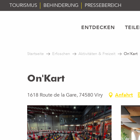
Aller
TOURISMUS
BEHINDERUNG
PRESSEBEREICH
au
contenu
principal
ENTDECKEN
TEIL
Startseite
Erfoschen
Aktivitäten & Freizeit
On'Kart
On'Kart
1618 Route de la Gare, 74580 Viry
Anfahrt