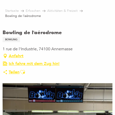
Aller
au
Startseite
Erfoschen
Aktivitäten & Freizeit
contenu
Bowling de l'aérodrome
principal
Bowling de l'aérodrome
BOWLING
1 rue de l'Industrie, 74100 Annemasse
Anfahrt
Ich fahre mit dem Zug hin!
Ajouter aux favoris
Teilen