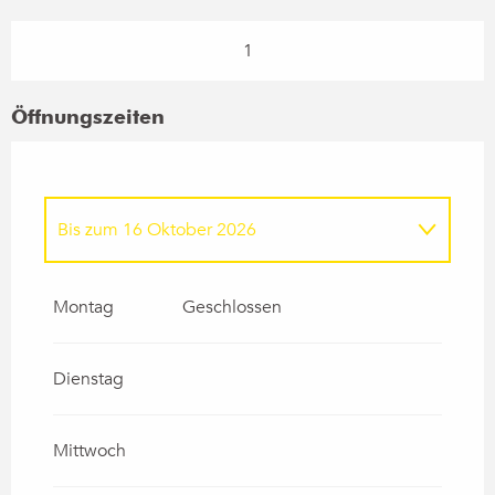
1
Öffnungszeiten
Bis zum
16 Oktober 2026
vom
2 Januar 2026
bis zum
6 Februar
2026
Montag
Geschlossen
vom
7 Februar 2026
bis zum
22 Februar
2026
Dienstag
vom
23 März 2026
bis zum
3 April 2026
Mittwoch
vom
4 April 2026
bis zum
19 April 2026