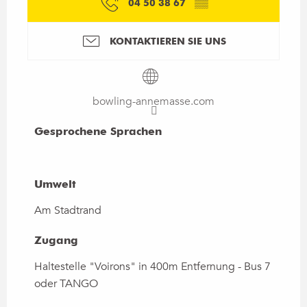
04 50 38 67
▒▒
KONTAKTIEREN SIE UNS
bowling-annemasse.com
Gesprochene Sprachen
Gesprochene Sprachen
Umwelt
Umwelt
Am Stadtrand
Zugang
Zugang
Haltestelle "Voirons" in 400m Entfernung - Bus 7
oder TANGO