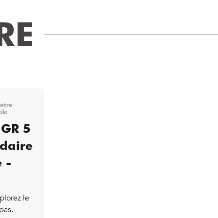
RE
stre
ile
 GR 5
ndaire
 -
plorez le
pas.