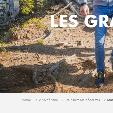
LES GR
Accueil
À voir à faire
Les itinéraires pédestres
Tou