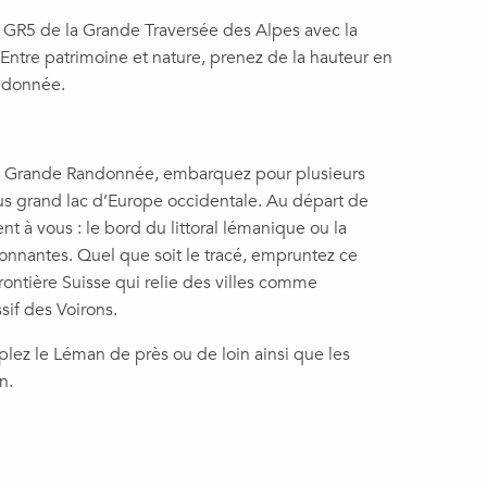
e GR5 de la Grande Traversée des Alpes avec la
Entre patrimoine et nature, prenez de la hauteur en
andonnée.
ette Grande Randonnée, embarquez pour plusieurs
us grand lac d’Europe occidentale. Au départ de
t à vous : le bord du littoral lémanique ou la
nnantes. Quel que soit le tracé, empruntez ce
 frontière Suisse qui relie des villes comme
if des Voirons.
lez le Léman de près ou de loin ainsi que les
n.