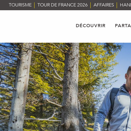
Aller
TOURISME
TOUR DE FRANCE 2026
AFFAIRES
HAN
au
contenu
principal
DÉCOUVRIR
PART