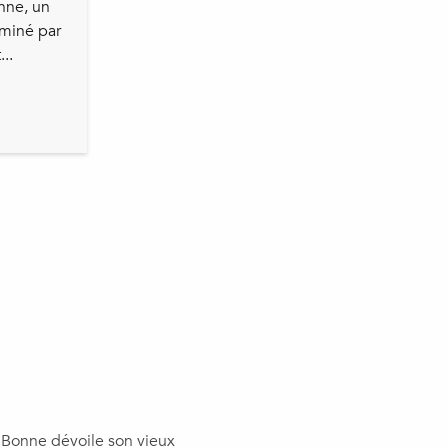
nne, un
ominé par
..
e Bonne dévoile son vieux