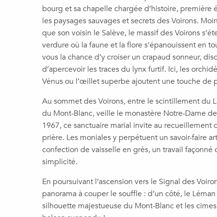
bourg et sa chapelle chargée d’histoire, première
les paysages sauvages et secrets des Voirons. Moins
que son voisin le Salève, le massif des Voirons s’
verdure où la faune et la flore s’épanouissent en tou
vous la chance d’y croiser un crapaud sonneur, disc
d’apercevoir les traces du lynx furtif. Ici, les orch
Vénus ou l’œillet superbe ajoutent une touche de 
Au sommet des Voirons, entre le scintillement du 
du Mont-Blanc, veille le monastère Notre-Dame de
1967, ce sanctuaire marial invite au recueillement 
prière. Les moniales y perpétuent un savoir-faire a
confection de vaisselle en grès, un travail façonné d
simplicité.
En poursuivant l’ascension vers le Signal des Voiro
panorama à couper le souffle : d’un côté, le Léman et
silhouette majestueuse du Mont-Blanc et les cimes