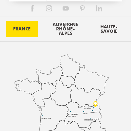
AUVERGNE
HAUTE-
FRANCE
RHÔNE-
SAVOIE
ALPES
GENÈVE
ANNECY
LYON
CLERMONT-
FERRAND
BORDEAUX
GRENOBLE