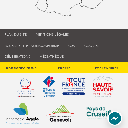
PLAN DU SITE
MENTIONS LÉGALES
ACCESSIBILITÉ : NON CONFORME
CGV
COOKIES
DÉLIBÉRATIONS
MÉDIATHÈQUE
REJOIGNEZ-NOUS
PRESSE
PARTENAIRES
Qualité tourisme (s'ouvre dans une nouvelle fenêtre)
Office de tourisme de France (s'ouvre d
Atout France (s'ouvre dans une
Annemasse Agglo (s'ouvre dans une nouvelle fenêtre)
Communauté de communes du Genévois 
Communauté de commu