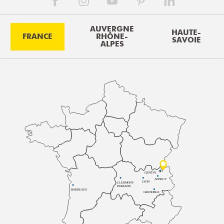
AUVERGNE
HAUTE-
FRANCE
RHÔNE-
SAVOIE
ALPES
GENÈVE
ANNECY
LYON
CLERMONT-
FERRAND
BORDEAUX
GRENOBLE