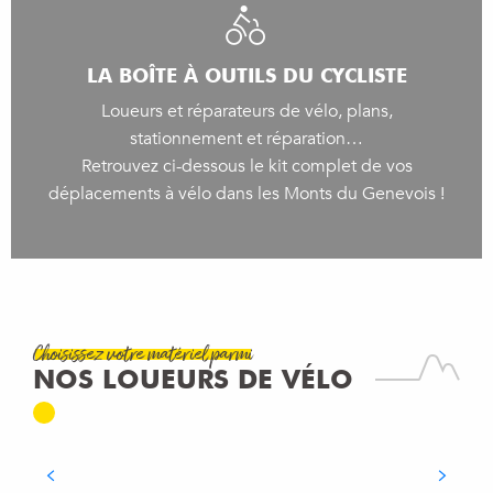
LA BOÎTE À OUTILS DU CYCLISTE
Loueurs et réparateurs de vélo, plans,
stationnement et réparation…
Retrouvez ci-dessous le kit complet de vos
déplacements à vélo dans les Monts du Genevois !
Choisissez votre matériel parmi
ESPACE CYCLES ÉLECTRIQUE
NOS LOUEURS DE VÉLO
SERVICES
Saint-Julien-en-Genevois
LIRE LA SUITE