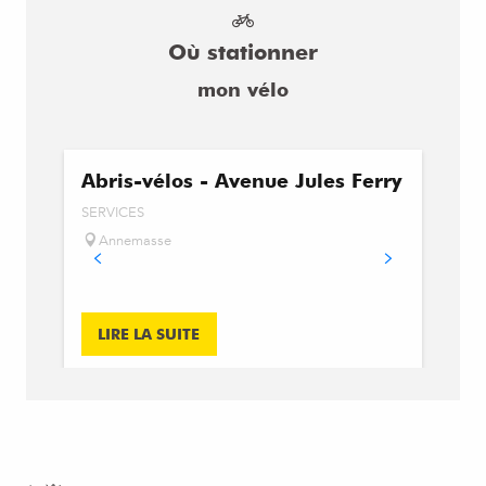
Où stationner
mon vélo
Abris-vélos - Avenue Jules Ferry
Abr
SERVICES
SERV
Annemasse
An
LIRE LA SUITE
LI