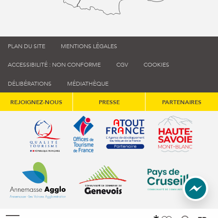
PLAN DU SITE
MENTIONS LÉGALES
ACCESSIBILITÉ : NON CONFORME
CGV
COOKIES
DÉLIBÉRATIONS
MÉDIATHÈQUE
REJOIGNEZ-NOUS
PRESSE
PARTENAIRES
Qualité tourisme (s'ouvre dans une nouvelle fenêtre)
Office de tourisme de France (s'ouvre d
Atout France (s'ouvre dans une
Annemasse Agglo (s'ouvre dans une nouvelle fenêtre)
Communauté de communes du Genévois 
Communauté de commu