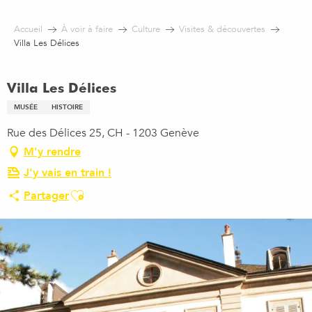
Aller
au
Accueil
À voir à faire
Culture
Visites & découvertes
contenu
Villa Les Délices
principal
Villa Les Délices
MUSÉE
HISTOIRE
Rue des Délices 25, CH - 1203 Genève
M'y rendre
J'y vais en train !
Ajouter aux favoris
Partager