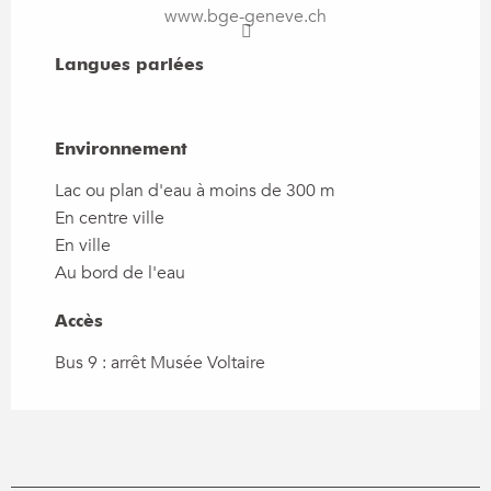
www.bge-geneve.ch
Langues parlées
Langues parlées
Environnement
Environnement
Lac ou plan d'eau à moins de 300 m
En centre ville
En ville
Au bord de l'eau
Accès
Accès
Bus 9 : arrêt Musée Voltaire