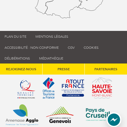
PLAN DU SITE
MENTIONS LÉGALES
ACCESSIBILITÉ : NON CONFORME
CGV
COOKIES
DÉLIBÉRATIONS
MÉDIATHÈQUE
REJOIGNEZ-NOUS
PRESSE
PARTENAIRES
Qualité tourisme (s'ouvre dans une nouvelle fenêtre)
Office de tourisme de France (s'ouvre d
Atout France (s'ouvre dans une
Annemasse Agglo (s'ouvre dans une nouvelle fenêtre)
Communauté de communes du Genévois 
Communauté de commu