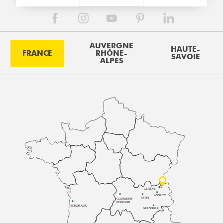
AUVERGNE
HAUTE-
FRANCE
RHÔNE-
SAVOIE
ALPES
GENÈVE
ANNECY
LYON
CLERMONT-
FERRAND
BORDEAUX
GRENOBLE