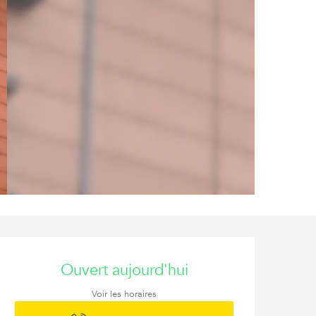
Ouverture et coordon
Ouvert aujourd'hui
Voir les horaires