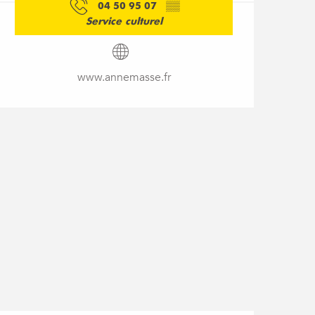
04 50 95 07
▒▒
Service culturel
www.annemasse.fr