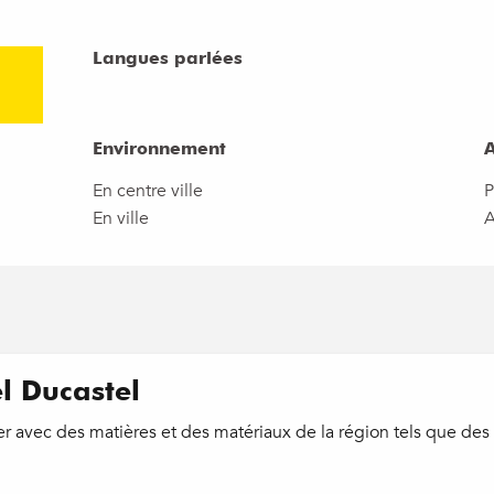
Langues parlées
Langues parlées
Environnement
Environnement
A
A
En centre ville
P
En ville
A
l Ducastel
ller avec des matières et des matériaux de la région tels que de