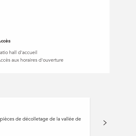
ccès
ccès
atio hall d'accueil
ccès aux horaires d'ouverture
Essieu de 
s pièces de décolletage de la vallée de
Michel Ventrone 
Annemasse