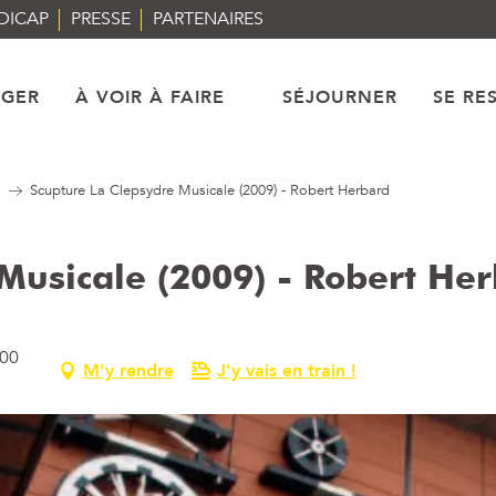
DICAP
PRESSE
PARTENAIRES
AGER
À VOIR À FAIRE
SÉJOURNER
SE RE
Scupture La Clepsydre Musicale (2009) - Robert Herbard
Musicale (2009) - Robert He
100
M'y rendre
J'y vais en train !