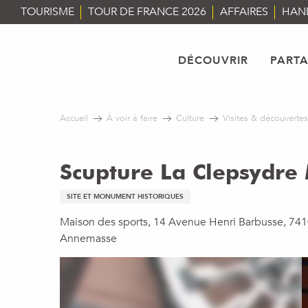
Aller
TOURISME
TOUR DE FRANCE 2026
AFFAIRES
HAN
au
contenu
principal
DÉCOUVRIR
PART
Accueil
À voir à faire
Culture
Visites & découvertes
Scupture La Clepsydre 
SITE ET MONUMENT HISTORIQUES
Maison des sports, 14 Avenue Henri Barbusse, 74
Annemasse