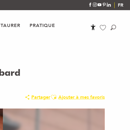
FR
STAURER
PRATIQUE
Accessibilité
Recher
Voir les favoris
rbard
Ajouter aux favoris
Partager
Ajouter à mes favoris