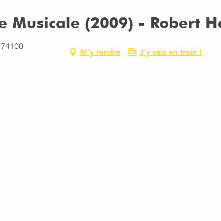
e Musicale (2009) - Robert 
, 74100
M'y rendre
J'y vais en train !