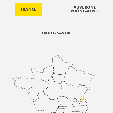
AUVERGNE
FRANCE
RHÔNE-ALPES
HAUTE-SAVOIE
GENÈVE
ANNECY
LYON
CLERMONT-
FERRAND
BORDEAUX
GRENOBLE