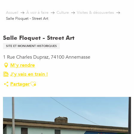
Aller
au
Accueil
À voir à faire
Culture
Visites & découvertes
contenu
Salle Floquet - Street Art
principal
Salle Floquet - Street Art
SITE ET MONUMENT HISTORIQUES
1 Rue Charles Dupraz, 74100 Annemasse
M'y rendre
J'y vais en train !
Ajouter aux favoris
Partager