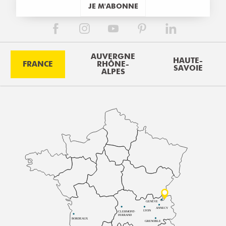
JE M'ABONNE
AUVERGNE
HAUTE-
FRANCE
RHÔNE-
SAVOIE
ALPES
GENÈVE
ANNECY
LYON
CLERMONT-
FERRAND
BORDEAUX
GRENOBLE