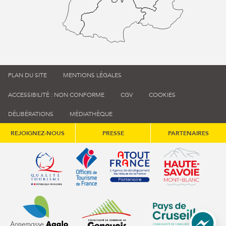
PLAN DU SITE
MENTIONS LÉGALES
ACCESSIBILITÉ : NON CONFORME
CGV
COOKIES
DÉLIBÉRATIONS
MÉDIATHÈQUE
REJOIGNEZ-NOUS
PRESSE
PARTENAIRES
Qualité tourisme (s'ouvre dans une nouvelle fenêtre)
Office de tourisme de France (s'ouvre d
Atout France (s'ouvre dans une
Annemasse Agglo (s'ouvre dans une nouvelle fenêtre)
Communauté de communes du Genévois 
Communauté de commu