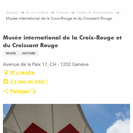
Aller
au
Accueil
À voir à faire
Culture
Visites & découvertes
contenu
Musée international de la Croix-Rouge et du Croissant Rouge
principal
Musée international de la Croix-Rouge et
du Croissant Rouge
MUSÉE
HISTOIRE
Avenue de la Paix 17, CH - 1202 Genève
M'y rendre
J'y vais en train !
Ajouter aux favoris
Partager