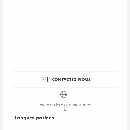
CONTACTEZ-NOUS
www.redcrossmuseum.ch
Langues parlées
Langues parlées