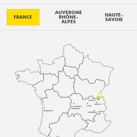
AUVERGNE
HAUTE-
FRANCE
RHÔNE-
SAVOIE
ALPES
GENÈVE
ANNECY
LYON
CLERMONT-
FERRAND
BORDEAUX
GRENOBLE