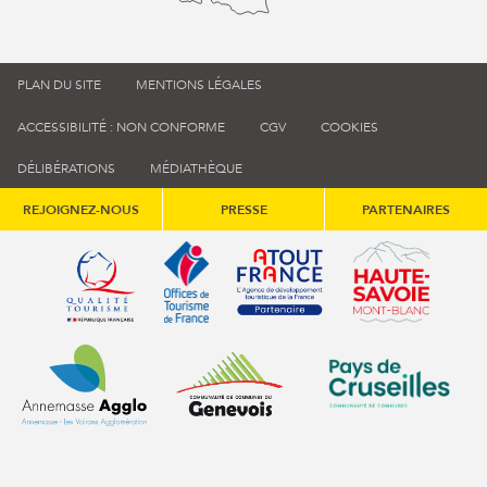
PLAN DU SITE
MENTIONS LÉGALES
ACCESSIBILITÉ : NON CONFORME
CGV
COOKIES
DÉLIBÉRATIONS
MÉDIATHÈQUE
REJOIGNEZ-NOUS
PRESSE
PARTENAIRES
Qualité tourisme (s'ouvre dans une nouvelle fenêtre)
Office de tourisme de France (s'ouvre d
Atout France (s'ouvre dans une
Annemasse Agglo (s'ouvre dans une nouvelle fenêtre)
Communauté de communes du Genévois 
Communauté de commu