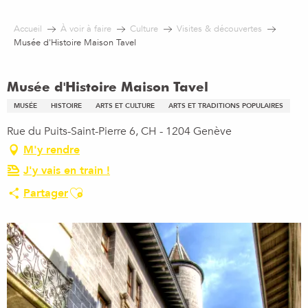
Aller
au
Accueil
À voir à faire
Culture
Visites & découvertes
contenu
Musée d'Histoire Maison Tavel
principal
Musée d'Histoire Maison Tavel
MUSÉE
HISTOIRE
ARTS ET CULTURE
ARTS ET TRADITIONS POPULAIRES
Rue du Puits-Saint-Pierre 6, CH - 1204 Genève
M'y rendre
J'y vais en train !
Ajouter aux favoris
Partager