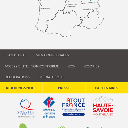
ANNECY
LYON
CLERMONT-
FERRAND
BORDEAUX
GRENOBLE
PLAN DU SITE
MENTIONS LÉGALES
ACCESSIBILITÉ : NON CONFORME
CGV
COOKIES
DÉLIBÉRATIONS
MÉDIATHÈQUE
REJOIGNEZ-NOUS
PRESSE
PARTENAIRES
Qualité tourisme (s'ouvre dans une nouvelle fenêtre)
Office de tourisme de France (s'ouvre d
Atout France (s'ouvre dans une