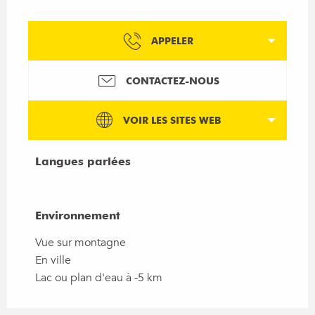
APPELER
CONTACTEZ-NOUS
VOIR LES SITES WEB
Langues parlées
Langues parlées
Environnement
Environnement
Vue sur montagne
En ville
Lac ou plan d'eau à -5 km