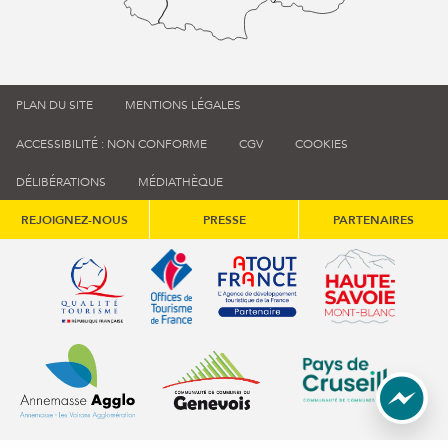
PLAN DU SITE
MENTIONS LÉGALES
ACCESSIBILITÉ : NON CONFORME
CGV
COOKIES
DÉLIBÉRATIONS
MÉDIATHÈQUE
REJOIGNEZ-NOUS
PRESSE
PARTENAIRES
Qualité tourisme (s'ouvre dans une nouvelle fenêtre)
Office de tourisme de France (s'ouvre d
Atout France (s'ouvre dans une
Annemasse Agglo (s'ouvre dans une nouvelle fenêtre)
Communauté de communes du Genévois 
Communauté de commu