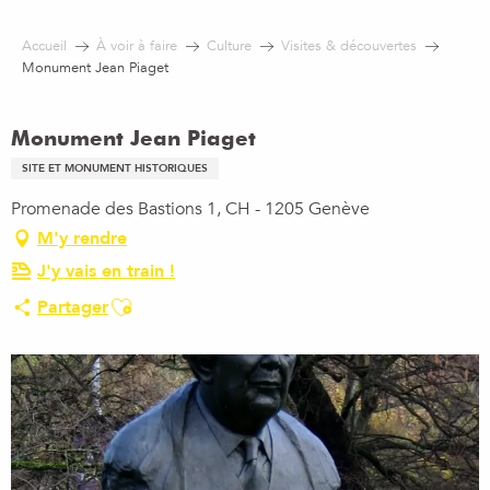
Aller
au
Accueil
À voir à faire
Culture
Visites & découvertes
contenu
Monument Jean Piaget
principal
Monument Jean Piaget
SITE ET MONUMENT HISTORIQUES
Promenade des Bastions 1, CH - 1205 Genève
M'y rendre
J'y vais en train !
Ajouter aux favoris
Partager