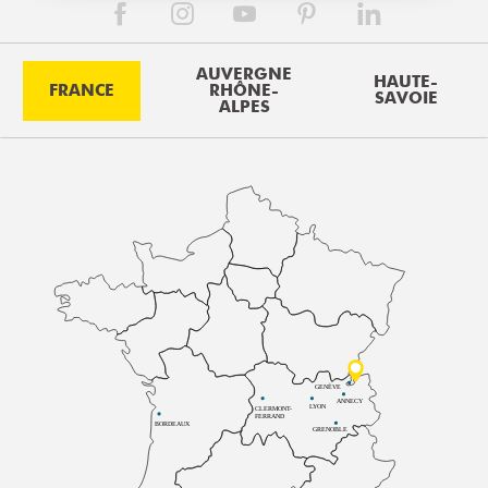
AUVERGNE
HAUTE-
FRANCE
RHÔNE-
SAVOIE
ALPES
GENÈVE
ANNECY
LYON
CLERMONT-
FERRAND
BORDEAUX
GRENOBLE