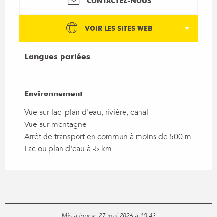
CONTACTEZ-NOUS
VOIR LES SITES WEB
Langues parlées
Langues parlées
Environnement
Environnement
Vue sur lac, plan d'eau, rivière, canal
Vue sur montagne
Arrêt de transport en commun à moins de 500 m
Lac ou plan d'eau à -5 km
Mis à jour le 27 mai 2026 à 10:43