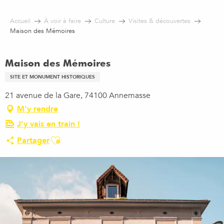
Aller
au
Accueil
À voir à faire
Culture
Visites & découvertes
contenu
Maison des Mémoires
principal
Maison des Mémoires
SITE ET MONUMENT HISTORIQUES
21 avenue de la Gare, 74100 Annemasse
M'y rendre
J'y vais en train !
Ajouter aux favoris
Partager