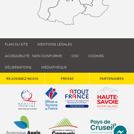
PLAN DU SITE
MENTIONS LÉGALES
ACCESSIBILITÉ : NON CONFORME
CGV
COOKIES
DÉLIBÉRATIONS
MÉDIATHÈQUE
REJOIGNEZ-NOUS
PRESSE
PARTENAIRES
Qualité tourisme (s'ouvre dans une nouvelle fenêtre)
Office de tourisme de France (s'ouvre d
Atout France (s'ouvre dans une
Annemasse Agglo (s'ouvre dans une nouvelle fenêtre)
Communauté de communes du Genévois 
Communauté de commu