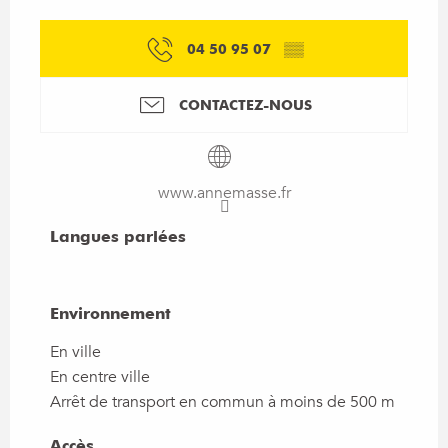
04 50 95 07
▒▒
CONTACTEZ-NOUS
www.annemasse.fr
Langues parlées
Langues parlées
Environnement
Environnement
En ville
En centre ville
Arrêt de transport en commun à moins de 500 m
Accès
Accès