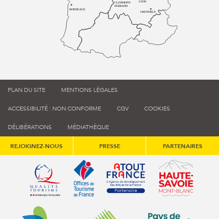
LYON
CLERMONT-
FERRAND
BORDEAUX
GRENOBLE
PLAN DU SITE
MENTIONS LÉGALES
ACCESSIBILITÉ : NON CONFORME
CGV
COOKIES
DÉLIBÉRATIONS
MÉDIATHÈQUE
REJOIGNEZ-NOUS
PRESSE
PARTENAIRES
Qualité tourisme (s'ouvre dans une nouvelle fenêtre)
Office de tourisme de France (s'ouvre d
Atout France (s'ouvre dans une
Annemasse Agglo (s'ouvre dans une nouvelle fenêtre)
Communauté de communes du Genévois 
Communauté de commu