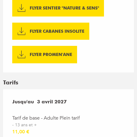
FLYER SENTIER "NATURE & SENS"
FLYER CABANES INSOLITE
FLYER PROMEN'ANE
Tarifs
Du
Jusqu'au
7 avril 2026
3 avril 2027
au
3 avril 2027
Tarif de base - Adulte Plein tarif
- 13 ans et +
11,00 €