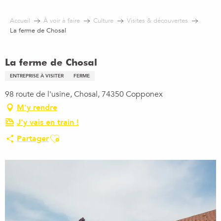
Aller
au
Accueil
À voir à faire
Culture
Visites & découvertes
contenu
La ferme de Chosal
principal
La ferme de Chosal
ENTREPRISE À VISITER
FERME
98 route de l'usine, Chosal, 74350 Copponex
M'y rendre
J'y vais en train !
Ajouter aux favoris
Partager