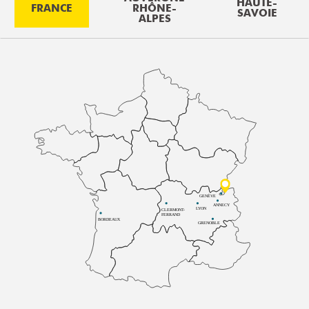
HAUTE-
FRANCE
RHÔNE-
SAVOIE
ALPES
GENÈVE
ANNECY
LYON
CLERMONT-
FERRAND
BORDEAUX
GRENOBLE