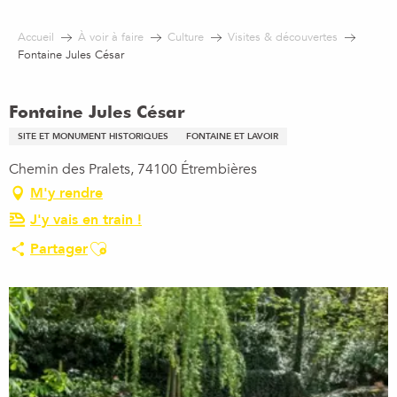
Aller
au
Accueil
À voir à faire
Culture
Visites & découvertes
contenu
Fontaine Jules César
principal
Fontaine Jules César
SITE ET MONUMENT HISTORIQUES
FONTAINE ET LAVOIR
Chemin des Pralets, 74100 Étrembières
M'y rendre
J'y vais en train !
Ajouter aux favoris
Partager