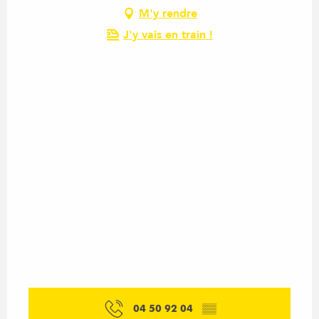
M'y rendre
J'y vais en train !
04 50 92 04
▒▒