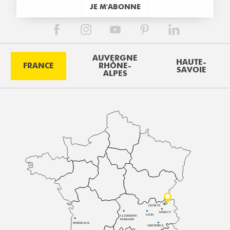
JE M'ABONNE
AUVERGNE
HAUTE-
FRANCE
RHÔNE-
SAVOIE
ALPES
GENÈVE
ANNECY
LYON
CLERMONT-
FERRAND
BORDEAUX
GRENOBLE