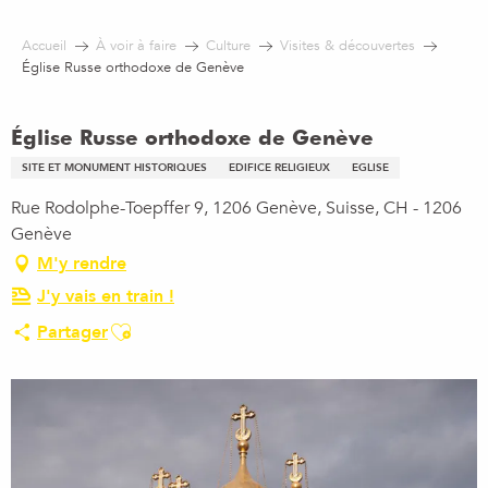
Aller
au
Accueil
À voir à faire
Culture
Visites & découvertes
contenu
Église Russe orthodoxe de Genève
principal
Église Russe orthodoxe de Genève
SITE ET MONUMENT HISTORIQUES
EDIFICE RELIGIEUX
EGLISE
Rue Rodolphe-Toepffer 9, 1206 Genève, Suisse, CH - 1206
Genève
M'y rendre
J'y vais en train !
Ajouter aux favoris
Partager