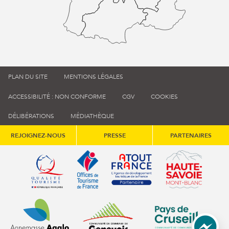
PLAN DU SITE
MENTIONS LÉGALES
ACCESSIBILITÉ : NON CONFORME
CGV
COOKIES
DÉLIBÉRATIONS
MÉDIATHÈQUE
REJOIGNEZ-NOUS
PRESSE
PARTENAIRES
Qualité tourisme (s'ouvre dans une nouvelle fenêtre)
Office de tourisme de France (s'ouvre d
Atout France (s'ouvre dans une
Annemasse Agglo (s'ouvre dans une nouvelle fenêtre)
Communauté de communes du Genévois 
Communauté de commu