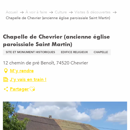
Aller
au
Accueil
À voir à faire
Culture
Visites & découvertes
contenu
Chapelle de Chevrier (ancienne église paroissiale Saint Martin)
principal
Chapelle de Chevrier (ancienne église
paroissiale Saint Martin)
SITE ET MONUMENT HISTORIQUES
EDIFICE RELIGIEUX
CHAPELLE
12 chemin de pré Benoït, 74520 Chevrier
M'y rendre
J'y vais en train !
Ajouter aux favoris
Partager