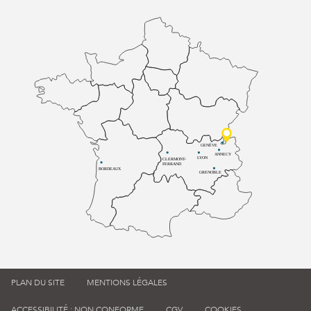
GENÈVE
ANNECY
LYON
CLERMONT-
FERRAND
BORDEAUX
GRENOBLE
PLAN DU SITE
MENTIONS LÉGALES
ACCESSIBILITÉ : NON CONFORME
CGV
COOKIES