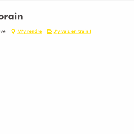
orain
ève
M'y rendre
J'y vais en train !