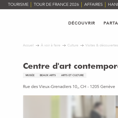
Aller
TOURISME
TOUR DE FRANCE 2026
AFFAIRES
HAN
au
contenu
principal
DÉCOUVRIR
PART
Accueil
À voir à faire
Culture
Visites & découvertes
Centre d'art contempor
MUSÉE
BEAUX ARTS
ARTS ET CULTURE
Rue des Vieux-Grenadiers 10,, CH - 1205 Genève