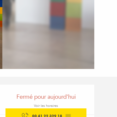
Ouverture et coordon
Fermé pour aujourd'hui
Voir les horaires
00 41 22 329 18
▒▒