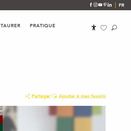
FR
STAURER
PRATIQUE
Accessibilité
Recher
Voir les favoris
Ajouter aux favoris
Partager
Ajouter à mes favoris