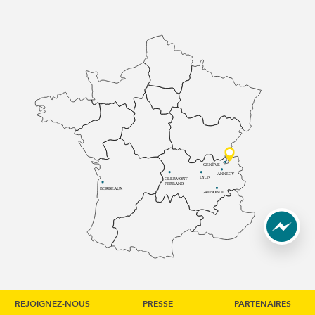
GENÈVE
ANNECY
LYON
CLERMONT-
FERRAND
BORDEAUX
GRENOBLE
REJOIGNEZ-NOUS
PRESSE
PARTENAIRES