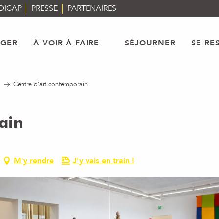
DICAP
PRESSE
PARTENAIRES
AGER
À VOIR À FAIRE
SÉJOURNER
SE RE
Centre d'art contemporain
ain
M'y rendre
J'y vais en train !