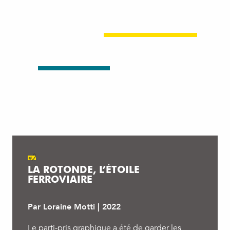
#2
LA ROTONDE, L’ÉTOILE
FERROVIAIRE
Par Loraine Motti | 2022
Le parti-pris graphique a été de garder les