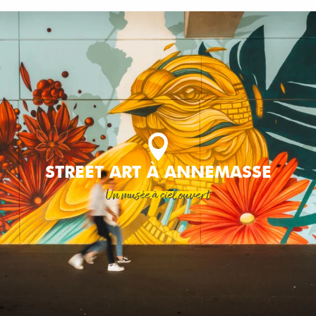
Aller
au
contenu
principal
STREET ART À ANNEMASSE
Un musée à ciel ouvert