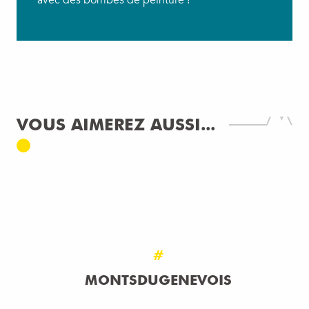
avec des bombes de peinture !
VOUS AIMEREZ AUSSI...
STREET ART À SAINT-JULIEN-EN-
GENEVOIS
LIRE LA SUITE
#
MONTSDUGENEVOIS