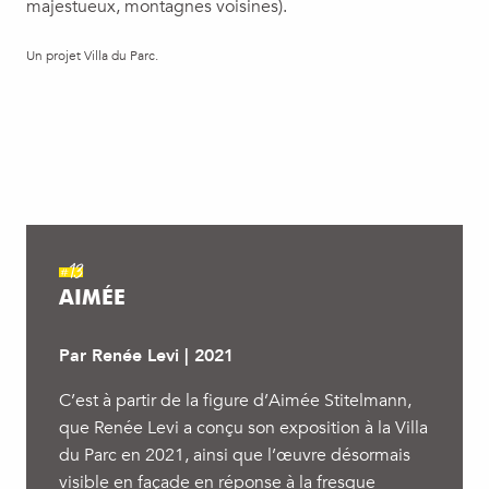
majestueux, montagnes voisines).
Un projet Villa du Parc.
#13
AIMÉE
Par Renée Levi | 2021
C’est à partir de la figure d’Aimée Stitelmann,
que Renée Levi a conçu son exposition à la Villa
du Parc en 2021, ainsi que l’œuvre désormais
visible en façade en réponse à la fresque