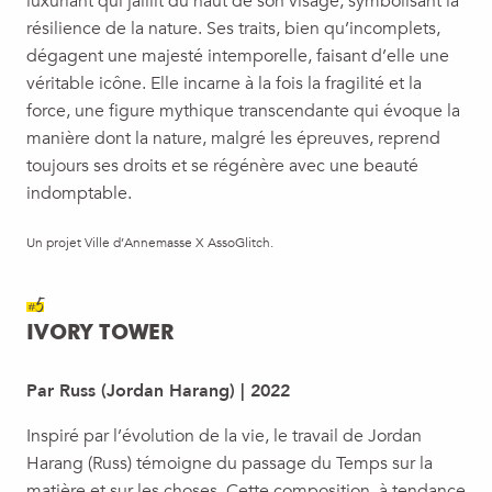
luxuriant qui jaillit du haut de son visage, symbolisant la
résilience de la nature. Ses traits, bien qu’incomplets,
dégagent une majesté intemporelle, faisant d’elle une
véritable icône. Elle incarne à la fois la fragilité et la
force, une figure mythique transcendante qui évoque la
manière dont la nature, malgré les épreuves, reprend
toujours ses droits et se régénère avec une beauté
indomptable.
Un projet Ville d’Annemasse X AssoGlitch.
#5
IVORY TOWER
Par Russ (Jordan Harang) | 2022
Inspiré par l’évolution de la vie, le travail de Jordan
Harang (Russ) témoigne du passage du Temps sur la
matière et sur les choses. Cette composition, à tendance