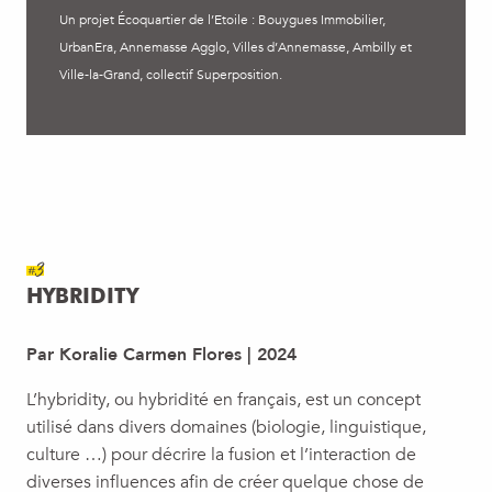
Un projet Écoquartier de l’Etoile : Bouygues Immobilier,
UrbanEra, Annemasse Agglo, Villes d’Annemasse, Ambilly et
Ville-la-Grand, collectif Superposition.
#3
HYBRIDITY
Par Koralie Carmen Flores | 2024
L’hybridity, ou hybridité en français, est un concept
utilisé dans divers domaines (biologie, linguistique,
culture …) pour décrire la fusion et l’interaction de
diverses influences afin de créer quelque chose de