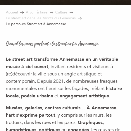
Accueil
À voir à faire
Culture
Le street art dans les Monts du Genevois
Le parcours Street art à Annemasse
Quand les murs parlent : le street art à Annemasse
Le street art transforme Annemasse en un véritable
musée à ciel ouvert
, invitant résidents et visiteurs à
(re)découvrir la ville sous un angle artistique et
contemporain. Depuis 2021, de nombreuses fresques
monumentales ont fleuri sur les façades, mêlant
histoire
locale
,
poésie urbaine
et
engagement artistique
.
Musées, galeries, centres culturels… À Annemasse,
l’art s’exprime partout
, y compris sur les murs, les
trottoirs, dans les rues et les parcs.
Graphiques
,
humoristiques
,
poétiques
ou
engagées
, les œuvres de