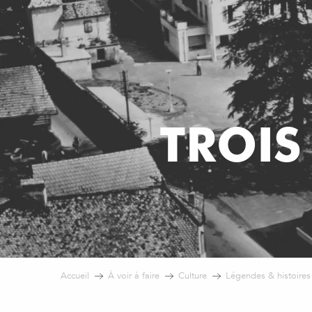
TROIS
Accueil
À voir à faire
Culture
Légendes & histoires