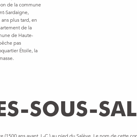
ution de la commune
ont-Sardaigne,
ans plus tard, en
partement de la
mmune de Haute-
mpêche pas
quartier Étoile, la
masse.
S-SOUS-SAL
ze (1500 ans avant J.-C.) au pied du Salève. Le nom de cette 