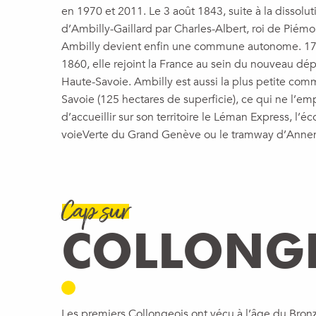
en 1970 et 2011. Le 3 août 1843, suite à la dissol
d’Ambilly-Gaillard par Charles-Albert, roi de Piém
Ambilly devient enfin une commune autonome. 17 
1860, elle rejoint la France au sein du nouveau dé
Haute-Savoie. Ambilly est aussi la plus petite co
Savoie (125 hectares de superficie), ce qui ne l’e
d’accueillir sur son territoire le Léman Express, l’éco
voieVerte du Grand Genève ou le tramway d’Anne
Cap sur
COLLONGE
Les premiers Collongeois ont vécu à l’âge du Bron