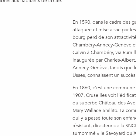
res aux habitants de la cité.
En 1590, dans le cadre des gu
attaquée et mise à sac par l
bourg perd de son attractivit
Chambéry-Annecy-Genève est s
Calvin à Chambéry, via Rumilly
inaugurée par Charles-Albert, 
Annecy-Genève, tandis que le
Usses, connaissent un succès
En 1860, c’est une commune es
1907, Cruseilles voit l’édifica
du superbe Château des Aveni
Mary Wallace-Shillito. La co
qui y a passé toute son enfan
résistant, directeur de la SN
surnommé « le Savoyard du XX