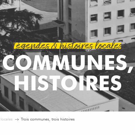
Légendes & histoires locales
 COMMUNES,
HISTOIRES
 locales
Trois communes, trois histoires