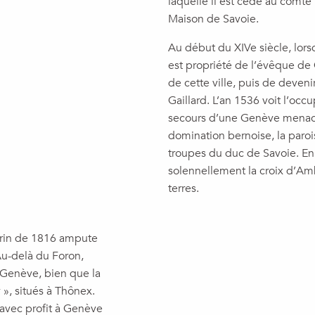
laquelle il est cédé au comt
Maison de Savoie.
Au début du XIVe siècle, lor
est propriété de l’évêque de
de cette ville, puis de deve
Gaillard. L’an 1536 voit l’occ
secours d’une Genève menacé
domination bernoise, la paroi
troupes du duc de Savoie. En 
solennellement la croix d’Amb
terres.
Turin de 1816 ampute
 Au-delà du Foron,
 Genève, bien que la
 », situés à Thônex.
 avec profit à Genève