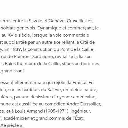
erres entre la Savoie et Genève, Cruseilles est
es soldats genevois. Dynamique et commerçant, le
é au XVIe siècle, lorsque la voie commerciale
upplantée par un autre axe reliant la Cité de
. En 1839, la construction du Pont de la Caille,
roi de Piémont-Sardaigne, revitalise la liaison
s Bains thermaux de la Caille, situés au bord des
 grandissant.
sentiellement rurale qui rejoint la France. En
tion, sur les hauteurs du Salève, en pleine nature,
ères, par une richissime citoyenne américaine,
mmune est aussi liée au comédien André Dussollier,
ce, et à Louis Armand (1905-1971), ingénieur,
CF, académicien et grand commis de l’État,
e siècle ».