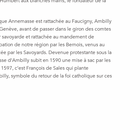
e Humbert aux blanches mains, le fondateur de la
sque Annemasse est rattachée au Faucigny, Ambilly
 Genève, avant de passer dans le giron des comtes
nir savoyarde et rattachée au mandement de
upation de notre région par les Bernois, venus au
e par les Savoyards. Devenue protestante sous la
sse d’Ambilly subit en 1590 une mise à sac par les
1597, c’est François de Sales qui plante
illy, symbole du retour de la foi catholique sur ces