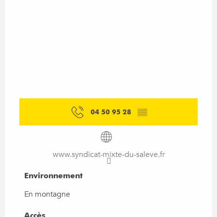
04 50 95 28
▒▒
www.syndicat-mixte-du-saleve.fr
Environnement
Environnement
En montagne
Accès
Accès