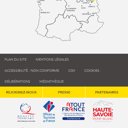
GENÈVE
ANNECY
LYON
CLERMONT-
FERRAND
BORDEAUX
GRENOBLE
PLAN DU SITE
MENTIONS LÉGALES
ACCESSIBILITÉ : NON CONFORME
CGV
COOKIES
DÉLIBÉRATIONS
MÉDIATHÈQUE
REJOIGNEZ-NOUS
PRESSE
PARTENAIRES
Qualité tourisme (s'ouvre dans une nouvelle fenêtre)
Office de tourisme de France (s'ouvre d
Atout France (s'ouvre dans une