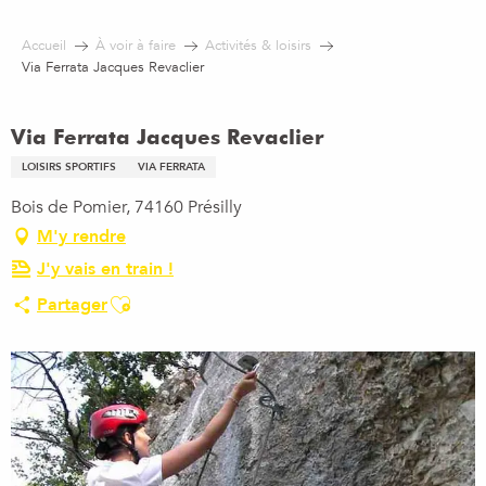
Aller
au
Accueil
À voir à faire
Activités & loisirs
contenu
Via Ferrata Jacques Revaclier
principal
Via Ferrata Jacques Revaclier
LOISIRS SPORTIFS
VIA FERRATA
Bois de Pomier, 74160 Présilly
M'y rendre
J'y vais en train !
Ajouter aux favoris
Partager